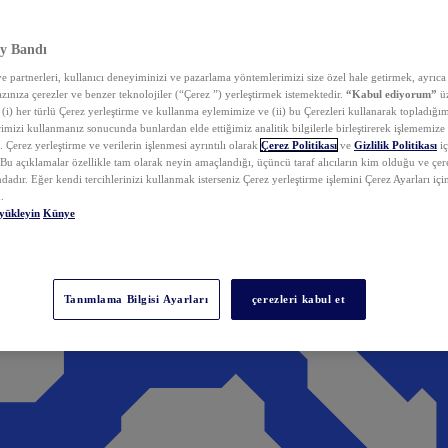
y Bandı
 partnerleri, kullanıcı deneyiminizi ve pazarlama yöntemlerimizi size özel hale getirmek, ayrıca 
zınıza çerezler ve benzer teknolojiler (“Çerez ”) yerleştirmek istemektedir.
“Kabul ediyorum”
üz
 (i) her türlü Çerez yerleştirme ve kullanma eylemimize ve (ii) bu Çerezleri kullanarak topladığım
rimizi kullanmanız sonucunda bunlardan elde ettiğimiz analitik bilgilerle birleştirerek işlememize
 Çerez yerleştirme ve verilerin işlenmesi ayrıntılı olarak
Çerez Politikası
ve
Gizlilik Politikası
iç
. Bu açıklamalar özellikle tam olarak neyin amaçlandığı, üçüncü taraf alıcıların kim olduğu ve çe
dadır. Eğer kendi tercihlerinizi kullanmak isterseniz Çerez yerleştirme işlemini Çerez Ayarları içi
.
yükleyin
Künye
Tanımlama Bilgisi Ayarları
çerezleri kabul et