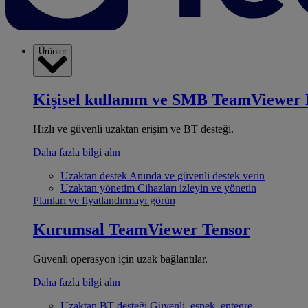
Ürünler
Kişisel kullanım ve SMB
TeamViewer 
Hızlı ve güvenli uzaktan erişim ve BT desteği.
Daha fazla bilgi alın
Uzaktan destek
Anında ve güvenli destek verin
Uzaktan yönetim
Cihazları izleyin ve yönetin
Planları ve fiyatlandırmayı görün
Kurumsal
TeamViewer Tensor
Güvenli operasyon için uzak bağlantılar.
Daha fazla bilgi alın
Uzaktan BT desteği
Güvenli, esnek, entegre