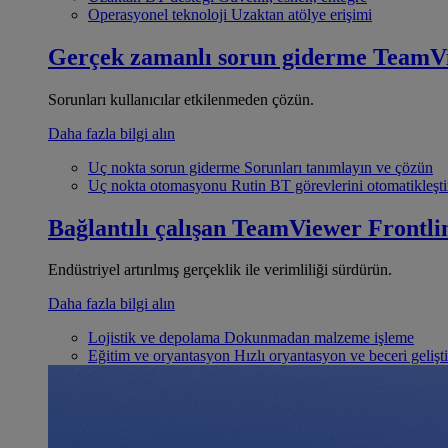
Operasyonel teknoloji
Uzaktan atölye erişimi
Gerçek zamanlı sorun giderme
TeamV
Sorunları kullanıcılar etkilenmeden çözün.
Daha fazla bilgi alın
Uç nokta sorun giderme
Sorunları tanımlayın ve çözün
Uç nokta otomasyonu
Rutin BT görevlerini otomatikleşti
Bağlantılı çalışan
TeamViewer Frontli
Endüstriyel artırılmış gerçeklik ile verimliliği sürdürün.
Daha fazla bilgi alın
Lojistik ve depolama
Dokunmadan malzeme işleme
Eğitim ve oryantasyon
Hızlı oryantasyon ve beceri gelişt