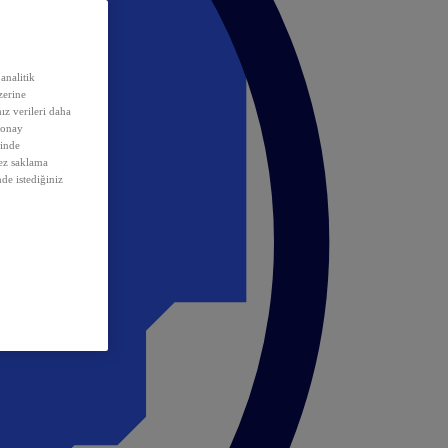
analitik
erine
ız verileri daha
 onay
inde
rez saklama
nde istediğiniz