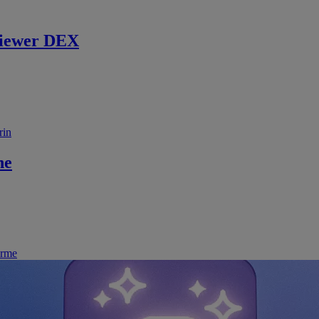
iewer DEX
rin
ne
irme