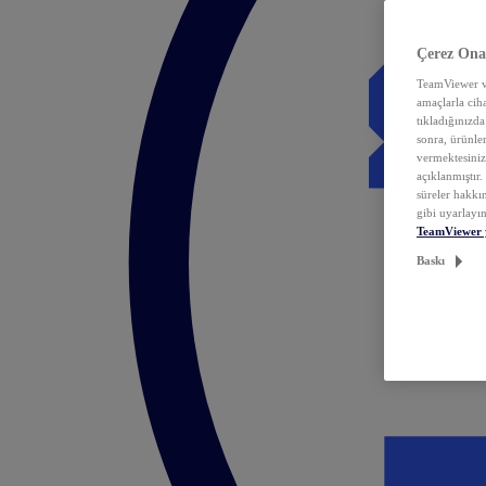
Çerez Ona
TeamViewer ve
amaçlarla ciha
tıkladığınızda
sonra, ürünle
vermektesiniz.
açıklanmıştır
süreler hakkın
gibi uyarlayın
TeamViewer 
Baskı