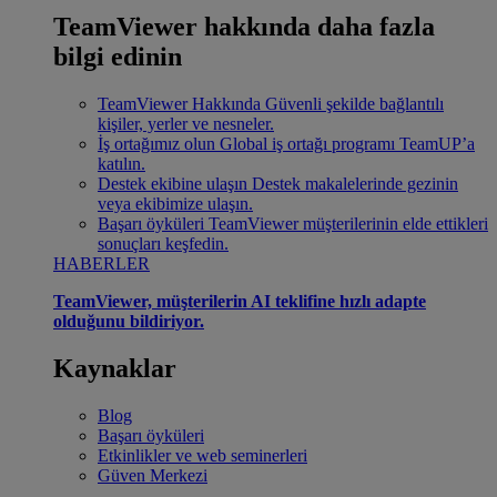
TeamViewer hakkında daha fazla
bilgi edinin
TeamViewer Hakkında
Güvenli şekilde bağlantılı
kişiler, yerler ve nesneler.
İş ortağımız olun
Global iş ortağı programı TeamUP’a
katılın.
Destek ekibine ulaşın
Destek makalelerinde gezinin
veya ekibimize ulaşın.
Başarı öyküleri
TeamViewer müşterilerinin elde ettikleri
sonuçları keşfedin.
HABERLER
TeamViewer, müşterilerin AI teklifine hızlı adapte
olduğunu bildiriyor.
Kaynaklar
Blog
Başarı öyküleri
Etkinlikler ve web seminerleri
Güven Merkezi