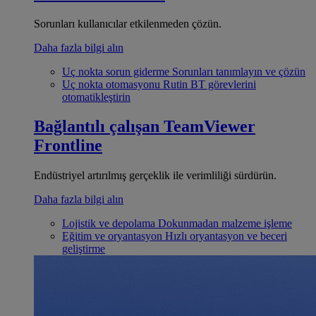
Sorunları kullanıcılar etkilenmeden çözün.
Daha fazla bilgi alın
Uç nokta sorun giderme
Sorunları tanımlayın ve çözün
Uç nokta otomasyonu
Rutin BT görevlerini
otomatikleştirin
Bağlantılı çalışan
TeamViewer
Frontline
Endüstriyel artırılmış gerçeklik ile verimliliği sürdürün.
Daha fazla bilgi alın
Lojistik ve depolama
Dokunmadan malzeme işleme
Eğitim ve oryantasyon
Hızlı oryantasyon ve beceri
geliştirme