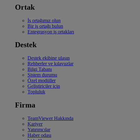
Ortak
İş ortağımız olun
Bir iş ortağı bulun
Entegrasyon iş ortakları
Destek
Destek ekibine ulaşın
Rehberler ve kılavuzlar
Bilgi Tabanı
Sistem durumu
Özel modüller
Geliştiriciler için
Topluluk
Firma
TeamViewer Hakkında
Kariyer
Yatırımcılar
Haber odası