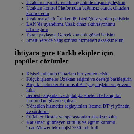
Uzaktan erişim
Güvenli bağlantı ile erişimi iyileştirin
Uzaktan kontrol
Platformdan bağımsız olarak cihazları
kontrol edin
Uzak masaüstü
Üretkenliği istediğiniz yerden geliştirin
LAN’da uyandırma
Uzak cihaz aktivasyonunu
etkinleştirin
Ekran paylaşma
Gerçek zamanlı görsel iletişim
Smart Service
Satış sonrası hizmetleri aksaksız kılın
İhtiyaca göre
Farklı ekipler için
popüler çözümler
Kişisel kullanım
Cihazlara her yerden erişin
Küçük işletmeler
Uzaktan erişimi ve desteği basitleştirin
Büyük işletmeler
Kurumsal BT’yi genişletin ve güvenli
kılın
Serbest çalışanlar ve dijital göçebeler
Herhangi bir
konumdan güvenle çalışın
Yönetilen hizmetler sağlayıcıları
İstemci BT’yi yönetin
ve sürdürün
OEM’ler
Destek ve operasyonları aksaksız kılın
Kar amacı gütmeyen kuruluş ve eğitim kurumu
TeamViewer teknolojisi %30 indirimli