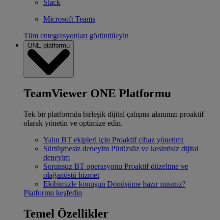
Slack
Microsoft Teams
Tüm entegrasyonları görüntüleyin
ONE platformu
TeamViewer ONE Platformu
Tek bir platformda birleşik dijital çalışma alanınızı proaktif
olarak yönetin ve optimize edin.
Yalın BT ekipleri için
Proaktif cihaz yönetimi
Sürtüşmesiz deneyim
Pürüzsüz ve kesintisiz dijital
deneyim
Sorunsuz BT operasyonu
Proaktif düzeltme ve
olağanüstü hizmet
Ekibimizle konuşun
Dönüşüme hazır mısınız?
Platformu keşfedin
Temel Özellikler