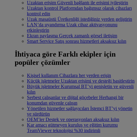
Uzaktan erişim
Güvenli bağlantı ile erişimi iyileştirin
Uzaktan kontrol
Platformdan bağımsız olarak cihazları
kontrol edin
Uzak masaüstü
Üretkenliği istediğiniz yerden geliştirin
LAN’da uyandırma
Uzak cihaz aktivasyonunu
etkinleştirin
Ekran paylaşma
Gerçek zamanlı görsel iletişim
Smart Service
Satış sonrası hizmetleri aksaksız kılın
İhtiyaca göre
Farklı ekipler için
popüler çözümler
Kişisel kullanım
Cihazlara her yerden erişin
Küçük işletmeler
Uzaktan erişimi ve desteği basitleştirin
Büyük işletmeler
Kurumsal BT’yi genişletin ve güvenli
kılın
Serbest çalışanlar ve dijital göçebeler
Herhangi bir
konumdan güvenle çalışın
Yönetilen hizmetler sağlayıcıları
İstemci BT’yi yönetin
ve sürdürün
OEM’ler
Destek ve operasyonları aksaksız kılın
Kar amacı gütmeyen kuruluş ve eğitim kurumu
TeamViewer teknolojisi %30 indirimli