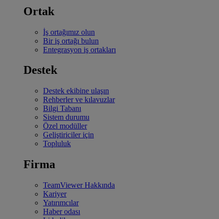
Ortak
İş ortağımız olun
Bir iş ortağı bulun
Entegrasyon iş ortakları
Destek
Destek ekibine ulaşın
Rehberler ve kılavuzlar
Bilgi Tabanı
Sistem durumu
Özel modüller
Geliştiriciler için
Topluluk
Firma
TeamViewer Hakkında
Kariyer
Yatırımcılar
Haber odası