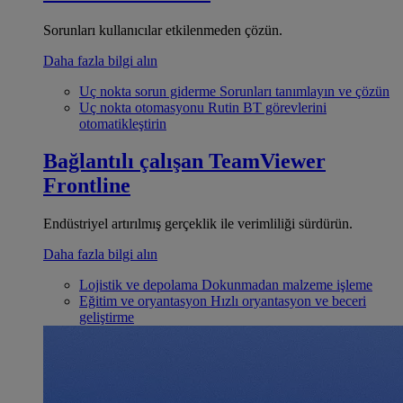
Sorunları kullanıcılar etkilenmeden çözün.
Daha fazla bilgi alın
Uç nokta sorun giderme
Sorunları tanımlayın ve çözün
Uç nokta otomasyonu
Rutin BT görevlerini
otomatikleştirin
Bağlantılı çalışan
TeamViewer
Frontline
Endüstriyel artırılmış gerçeklik ile verimliliği sürdürün.
Daha fazla bilgi alın
Lojistik ve depolama
Dokunmadan malzeme işleme
Eğitim ve oryantasyon
Hızlı oryantasyon ve beceri
geliştirme