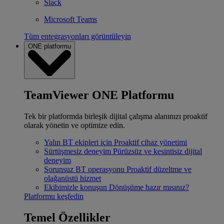
Slack
Microsoft Teams
Tüm entegrasyonları görüntüleyin
ONE platformu
TeamViewer ONE Platformu
Tek bir platformda birleşik dijital çalışma alanınızı proaktif
olarak yönetin ve optimize edin.
Yalın BT ekipleri için
Proaktif cihaz yönetimi
Sürtüşmesiz deneyim
Pürüzsüz ve kesintisiz dijital
deneyim
Sorunsuz BT operasyonu
Proaktif düzeltme ve
olağanüstü hizmet
Ekibimizle konuşun
Dönüşüme hazır mısınız?
Platformu keşfedin
Temel Özellikler