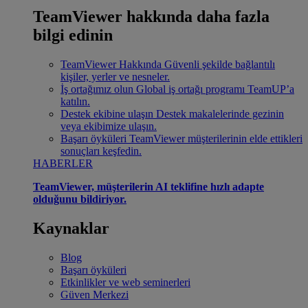
TeamViewer hakkında daha fazla
bilgi edinin
TeamViewer Hakkında
Güvenli şekilde bağlantılı
kişiler, yerler ve nesneler.
İş ortağımız olun
Global iş ortağı programı TeamUP’a
katılın.
Destek ekibine ulaşın
Destek makalelerinde gezinin
veya ekibimize ulaşın.
Başarı öyküleri
TeamViewer müşterilerinin elde ettikleri
sonuçları keşfedin.
HABERLER
TeamViewer, müşterilerin AI teklifine hızlı adapte
olduğunu bildiriyor.
Kaynaklar
Blog
Başarı öyküleri
Etkinlikler ve web seminerleri
Güven Merkezi