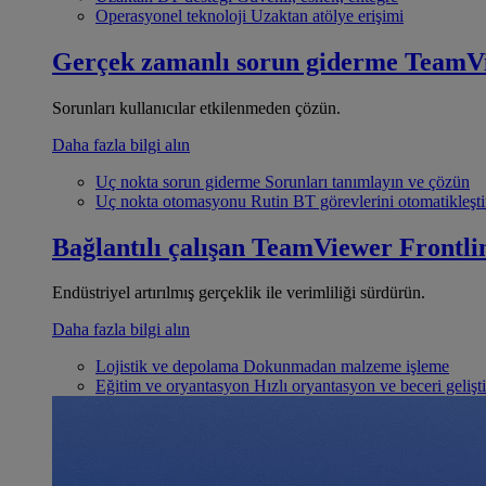
Operasyonel teknoloji
Uzaktan atölye erişimi
Gerçek zamanlı sorun giderme
TeamV
Sorunları kullanıcılar etkilenmeden çözün.
Daha fazla bilgi alın
Uç nokta sorun giderme
Sorunları tanımlayın ve çözün
Uç nokta otomasyonu
Rutin BT görevlerini otomatikleşti
Bağlantılı çalışan
TeamViewer Frontli
Endüstriyel artırılmış gerçeklik ile verimliliği sürdürün.
Daha fazla bilgi alın
Lojistik ve depolama
Dokunmadan malzeme işleme
Eğitim ve oryantasyon
Hızlı oryantasyon ve beceri gelişt