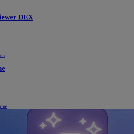
iewer DEX
rin
ne
irme