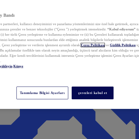
y Bandı
 partnerleri, kullanıcı deneyiminizi ve pazarlama yöntemlerimizi size özel hale getirmek, ayrıca 
zınıza çerezler ve benzer teknolojiler (“Çerez ”) yerleştirmek istemektedir.
“Kabul ediyorum”
üz
 (i) her türlü Çerez yerleştirme ve kullanma eylemimize ve (ii) bu Çerezleri kullanarak topladığım
rimizi kullanmanız sonucunda bunlardan elde ettiğimiz analitik bilgilerle birleştirerek işlememize
 Çerez yerleştirme ve verilerin işlenmesi ayrıntılı olarak
Çerez Politikası
ve
Gizlilik Politikası
iç
. Bu açıklamalar özellikle tam olarak neyin amaçlandığı, üçüncü taraf alıcıların kim olduğu ve çe
dadır. Eğer kendi tercihlerinizi kullanmak isterseniz Çerez yerleştirme işlemini Çerez Ayarları içi
.
yükleyin
Künye
Tanımlama Bilgisi Ayarları
çerezleri kabul et