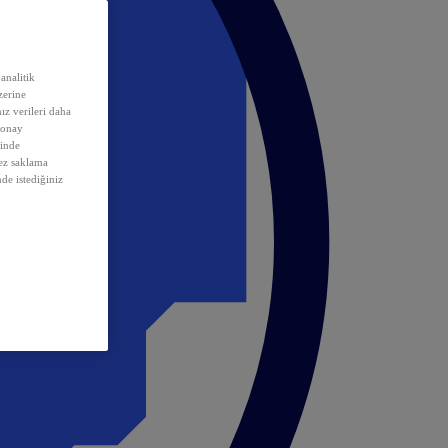
analitik
erine
ız verileri daha
 onay
inde
rez saklama
nde istediğiniz