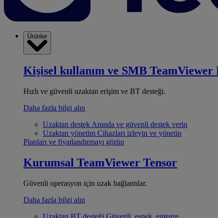
Ürünler
Kişisel kullanım ve SMB
TeamViewer 
Hızlı ve güvenli uzaktan erişim ve BT desteği.
Daha fazla bilgi alın
Uzaktan destek
Anında ve güvenli destek verin
Uzaktan yönetim
Cihazları izleyin ve yönetin
Planları ve fiyatlandırmayı görün
Kurumsal
TeamViewer Tensor
Güvenli operasyon için uzak bağlantılar.
Daha fazla bilgi alın
Uzaktan BT desteği
Güvenli, esnek, entegre