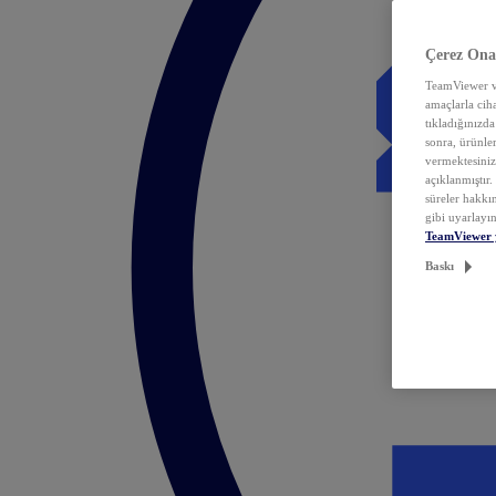
Çerez Ona
TeamViewer ve
amaçlarla ciha
tıkladığınızda
sonra, ürünle
vermektesiniz.
açıklanmıştır
süreler hakkın
gibi uyarlayın
TeamViewer 
Baskı