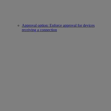
Approval option: Enforce approval for devices
receiving a connection