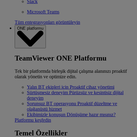
Slack
Microsoft Teams
Tüm entegrasyonları görüntüleyin
ONE platformu
TeamViewer ONE Platformu
Tek bir platformda birleşik dijital çalışma alanınızı proaktif
olarak yönetin ve optimize edin.
Yalın BT ekipleri için
Proaktif cihaz yönetimi
Sürtüşmesiz deneyim
Pürüzsüz ve kesintisiz dijital
deneyim
Sorunsuz BT operasyonu
Proaktif düzeltme ve
olağanüstü hizmet
Ekibimizle konuşun
Dönüşüme hazır mısınız?
Platformu keşfedin
Temel Özellikler