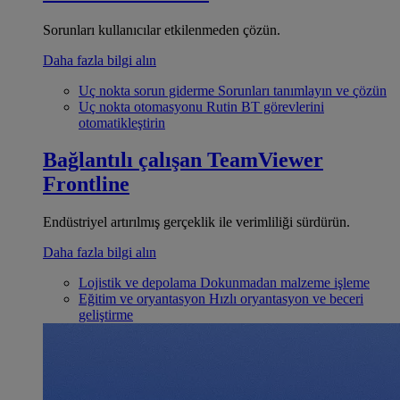
Sorunları kullanıcılar etkilenmeden çözün.
Daha fazla bilgi alın
Uç nokta sorun giderme
Sorunları tanımlayın ve çözün
Uç nokta otomasyonu
Rutin BT görevlerini
otomatikleştirin
Bağlantılı çalışan
TeamViewer
Frontline
Endüstriyel artırılmış gerçeklik ile verimliliği sürdürün.
Daha fazla bilgi alın
Lojistik ve depolama
Dokunmadan malzeme işleme
Eğitim ve oryantasyon
Hızlı oryantasyon ve beceri
geliştirme