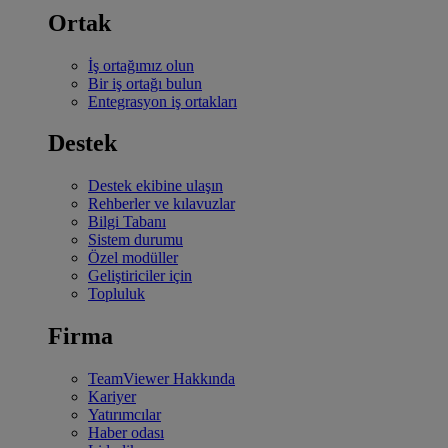
Ortak
İş ortağımız olun
Bir iş ortağı bulun
Entegrasyon iş ortakları
Destek
Destek ekibine ulaşın
Rehberler ve kılavuzlar
Bilgi Tabanı
Sistem durumu
Özel modüller
Geliştiriciler için
Topluluk
Firma
TeamViewer Hakkında
Kariyer
Yatırımcılar
Haber odası