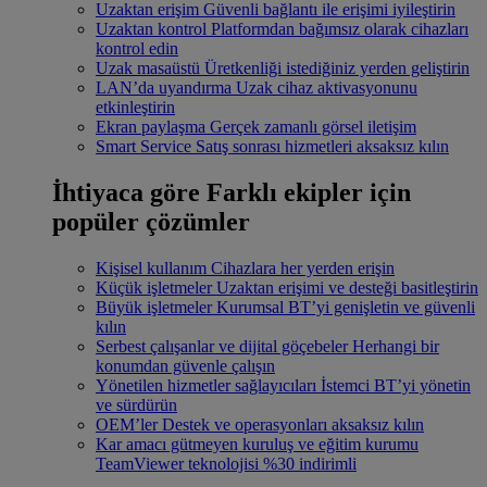
Uzaktan erişim
Güvenli bağlantı ile erişimi iyileştirin
Uzaktan kontrol
Platformdan bağımsız olarak cihazları
kontrol edin
Uzak masaüstü
Üretkenliği istediğiniz yerden geliştirin
LAN’da uyandırma
Uzak cihaz aktivasyonunu
etkinleştirin
Ekran paylaşma
Gerçek zamanlı görsel iletişim
Smart Service
Satış sonrası hizmetleri aksaksız kılın
İhtiyaca göre
Farklı ekipler için
popüler çözümler
Kişisel kullanım
Cihazlara her yerden erişin
Küçük işletmeler
Uzaktan erişimi ve desteği basitleştirin
Büyük işletmeler
Kurumsal BT’yi genişletin ve güvenli
kılın
Serbest çalışanlar ve dijital göçebeler
Herhangi bir
konumdan güvenle çalışın
Yönetilen hizmetler sağlayıcıları
İstemci BT’yi yönetin
ve sürdürün
OEM’ler
Destek ve operasyonları aksaksız kılın
Kar amacı gütmeyen kuruluş ve eğitim kurumu
TeamViewer teknolojisi %30 indirimli