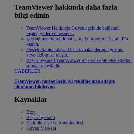
TeamViewer hakkında daha fazla
bilgi edinin
TeamViewer Hakkında
Güvenli şekilde bağlantılı
kişiler, yerler ve nesneler.
İş ortağımız olun
Global iş ortağı programı TeamUP’a
katılın.
Destek ekibine ulaşın
Destek makalelerinde gezinin
veya ekibimize ulaşın.
Başarı öyküleri
TeamViewer müşterilerinin elde ettikleri
sonuçları keşfedin.
HABERLER
TeamViewer, müşterilerin AI teklifine hızlı adapte
olduğunu bildiriyor.
Kaynaklar
Blog
Başarı öyküleri
Etkinlikler ve web seminerleri
Güven Merkezi