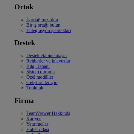
Ortak
İş ortağımız olun
Bir iş ortağı bulun
Entegrasyon iş ortakları
Destek
Destek ekibine ulaşın
Rehberler ve kılavuzlar
Bilgi Tabanı
Sistem durumu
Özel modüller
Geliştiriciler için
Topluluk
Firma
TeamViewer Hakkında
Kariyer
Yatırımcılar
Haber odası