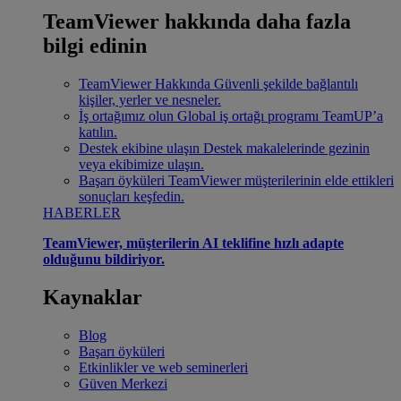
TeamViewer hakkında daha fazla
bilgi edinin
TeamViewer Hakkında
Güvenli şekilde bağlantılı
kişiler, yerler ve nesneler.
İş ortağımız olun
Global iş ortağı programı TeamUP’a
katılın.
Destek ekibine ulaşın
Destek makalelerinde gezinin
veya ekibimize ulaşın.
Başarı öyküleri
TeamViewer müşterilerinin elde ettikleri
sonuçları keşfedin.
HABERLER
TeamViewer, müşterilerin AI teklifine hızlı adapte
olduğunu bildiriyor.
Kaynaklar
Blog
Başarı öyküleri
Etkinlikler ve web seminerleri
Güven Merkezi