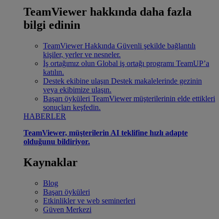
TeamViewer hakkında daha fazla
bilgi edinin
TeamViewer Hakkında
Güvenli şekilde bağlantılı
kişiler, yerler ve nesneler.
İş ortağımız olun
Global iş ortağı programı TeamUP’a
katılın.
Destek ekibine ulaşın
Destek makalelerinde gezinin
veya ekibimize ulaşın.
Başarı öyküleri
TeamViewer müşterilerinin elde ettikleri
sonuçları keşfedin.
HABERLER
TeamViewer, müşterilerin AI teklifine hızlı adapte
olduğunu bildiriyor.
Kaynaklar
Blog
Başarı öyküleri
Etkinlikler ve web seminerleri
Güven Merkezi