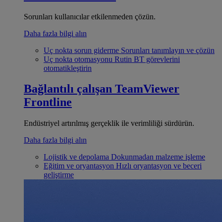
Sorunları kullanıcılar etkilenmeden çözün.
Daha fazla bilgi alın
Uç nokta sorun giderme
Sorunları tanımlayın ve çözün
Uç nokta otomasyonu
Rutin BT görevlerini
otomatikleştirin
Bağlantılı çalışan
TeamViewer
Frontline
Endüstriyel artırılmış gerçeklik ile verimliliği sürdürün.
Daha fazla bilgi alın
Lojistik ve depolama
Dokunmadan malzeme işleme
Eğitim ve oryantasyon
Hızlı oryantasyon ve beceri
geliştirme