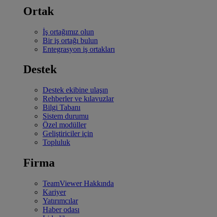
Ortak
İş ortağımız olun
Bir iş ortağı bulun
Entegrasyon iş ortakları
Destek
Destek ekibine ulaşın
Rehberler ve kılavuzlar
Bilgi Tabanı
Sistem durumu
Özel modüller
Geliştiriciler için
Topluluk
Firma
TeamViewer Hakkında
Kariyer
Yatırımcılar
Haber odası