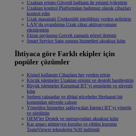
Uzaktan erişim
Güvenli bağlantı ile erişimi iyileştirin
Uzaktan kontrol
Platformdan bağımsız olarak cihazları
kontrol edin
Uzak masaüstü
Üretkenliği istediğiniz yerden geliştirin
LAN’da uyandırma
Uzak cihaz aktivasyonunu
etkinleştirin
Ekran paylaşma
Gerçek zamanlı görsel iletişim
Smart Service
Satış sonrası hizmetleri aksaksız kılın
İhtiyaca göre
Farklı ekipler için
popüler çözümler
Kişisel kullanım
Cihazlara her yerden erişin
Küçük işletmeler
Uzaktan erişimi ve desteği basitleştirin
Büyük işletmeler
Kurumsal BT’yi genişletin ve güvenli
kılın
Serbest çalışanlar ve dijital göçebeler
Herhangi bir
konumdan güvenle çalışın
Yönetilen hizmetler sağlayıcıları
İstemci BT’yi yönetin
ve sürdürün
OEM’ler
Destek ve operasyonları aksaksız kılın
Kar amacı gütmeyen kuruluş ve eğitim kurumu
TeamViewer teknolojisi %30 indirimli