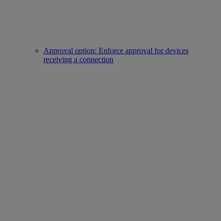
Approval option: Enforce approval for devices
receiving a connection