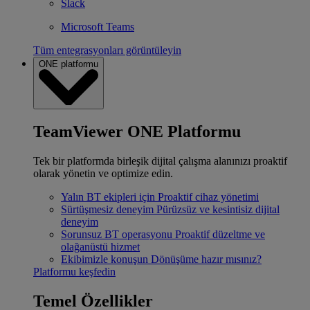
Slack
Microsoft Teams
Tüm entegrasyonları görüntüleyin
ONE platformu
TeamViewer ONE Platformu
Tek bir platformda birleşik dijital çalışma alanınızı proaktif
olarak yönetin ve optimize edin.
Yalın BT ekipleri için
Proaktif cihaz yönetimi
Sürtüşmesiz deneyim
Pürüzsüz ve kesintisiz dijital
deneyim
Sorunsuz BT operasyonu
Proaktif düzeltme ve
olağanüstü hizmet
Ekibimizle konuşun
Dönüşüme hazır mısınız?
Platformu keşfedin
Temel Özellikler