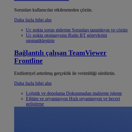
Sorunları kullanıcılar etkilenmeden çözün.
Daha fazla bilgi alın
Uç nokta sorun giderme
Sorunları tanımlayın ve çözün
Uç nokta otomasyonu
Rutin BT görevlerini
otomatikleştirin
Bağlantılı çalışan
TeamViewer
Frontline
Endüstriyel artırılmış gerçeklik ile verimliliği sürdürün.
Daha fazla bilgi alın
Lojistik ve depolama
Dokunmadan malzeme işleme
Eğitim ve oryantasyon
Hızlı oryantasyon ve beceri
geliştirme