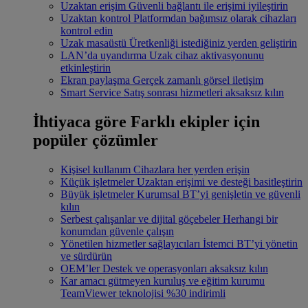
Uzaktan erişim
Güvenli bağlantı ile erişimi iyileştirin
Uzaktan kontrol
Platformdan bağımsız olarak cihazları
kontrol edin
Uzak masaüstü
Üretkenliği istediğiniz yerden geliştirin
LAN’da uyandırma
Uzak cihaz aktivasyonunu
etkinleştirin
Ekran paylaşma
Gerçek zamanlı görsel iletişim
Smart Service
Satış sonrası hizmetleri aksaksız kılın
İhtiyaca göre
Farklı ekipler için
popüler çözümler
Kişisel kullanım
Cihazlara her yerden erişin
Küçük işletmeler
Uzaktan erişimi ve desteği basitleştirin
Büyük işletmeler
Kurumsal BT’yi genişletin ve güvenli
kılın
Serbest çalışanlar ve dijital göçebeler
Herhangi bir
konumdan güvenle çalışın
Yönetilen hizmetler sağlayıcıları
İstemci BT’yi yönetin
ve sürdürün
OEM’ler
Destek ve operasyonları aksaksız kılın
Kar amacı gütmeyen kuruluş ve eğitim kurumu
TeamViewer teknolojisi %30 indirimli