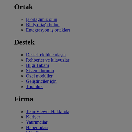
Ortak
İş ortağımız olun
Bir iş ortağı bulun
Entegrasyon iş ortakları
Destek
Destek ekibine ulaşın
Rehberler ve kılavuzlar
Bilgi Tabanı
Sistem durumu
Özel modüller
Geliştiriciler için
Topluluk
Firma
TeamViewer Hakkında
Kariyer
Yatırımcılar
Haber odası