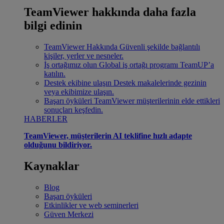
TeamViewer hakkında daha fazla
bilgi edinin
TeamViewer Hakkında
Güvenli şekilde bağlantılı
kişiler, yerler ve nesneler.
İş ortağımız olun
Global iş ortağı programı TeamUP’a
katılın.
Destek ekibine ulaşın
Destek makalelerinde gezinin
veya ekibimize ulaşın.
Başarı öyküleri
TeamViewer müşterilerinin elde ettikleri
sonuçları keşfedin.
HABERLER
TeamViewer, müşterilerin AI teklifine hızlı adapte
olduğunu bildiriyor.
Kaynaklar
Blog
Başarı öyküleri
Etkinlikler ve web seminerleri
Güven Merkezi