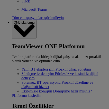
Slack
Microsoft Teams
Tüm entegrasyonları görüntüleyin
ONE platformu
TeamViewer ONE Platformu
Tek bir platformda birleşik dijital çalışma alanınızı proaktif
olarak yönetin ve optimize edin.
Yalın BT ekipleri için
Proaktif cihaz yönetimi
Sürtüşmesiz deneyim
Pürüzsüz ve kesintisiz dijital
deneyim
Sorunsuz BT operasyonu
Proaktif düzeltme ve
olağanüstü hizmet
Ekibimizle konuşun
Dönüşüme hazır mısınız?
Platformu keşfedin
Temel Özellikler