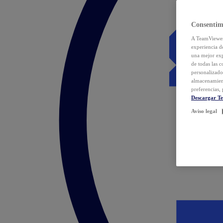
Consentim
A TeamViewer 
experiencia d
una mejor exp
de todas las 
personalizado
almacenamien
preferencias, 
Descargar T
Aviso legal