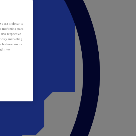
o para mejorar tu
de marketing para
y uso respectivo
cios y marketing
y la duración de
egún tus