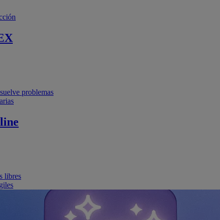
cción
EX
resuelve problemas
arias
line
 libres
giles