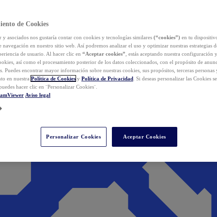
iento de Cookies
y asociados nos gustaría contar con cookies y tecnologías similares
(“cookies”)
en tu dispositiv
e navegación en nuestro sitio web. Así podremos analizar el uso y optimizar nuestras estrategias 
eriencia de usuario. Al hacer clic en
“Aceptar cookies”
, estás aceptando nuestra configuración 
cookies, así como el procesamiento posterior de los datos coleccionados, con el propósito de anun
s. Puedes encontrar mayor información sobre nuestras cookies, sus propósitos, terceras personas 
to en nuestra
Política de Cookies
y
Política de Privacidad
. Si deseas personalizar las Cookies s
puedes hacer clic en ¨Personalizar Cookies¨.
eamViewer
Aviso legal
Personalizar Cookies
Aceptar Cookies