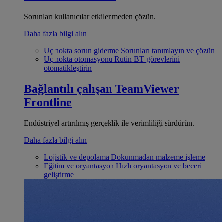
Sorunları kullanıcılar etkilenmeden çözün.
Daha fazla bilgi alın
Uç nokta sorun giderme
Sorunları tanımlayın ve çözün
Uç nokta otomasyonu
Rutin BT görevlerini
otomatikleştirin
Bağlantılı çalışan
TeamViewer
Frontline
Endüstriyel artırılmış gerçeklik ile verimliliği sürdürün.
Daha fazla bilgi alın
Lojistik ve depolama
Dokunmadan malzeme işleme
Eğitim ve oryantasyon
Hızlı oryantasyon ve beceri
geliştirme