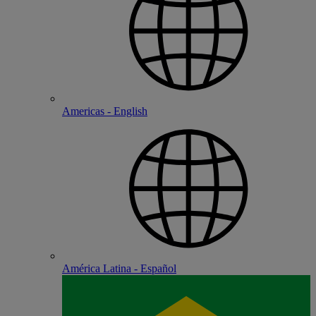
Americas - English
América Latina - Español