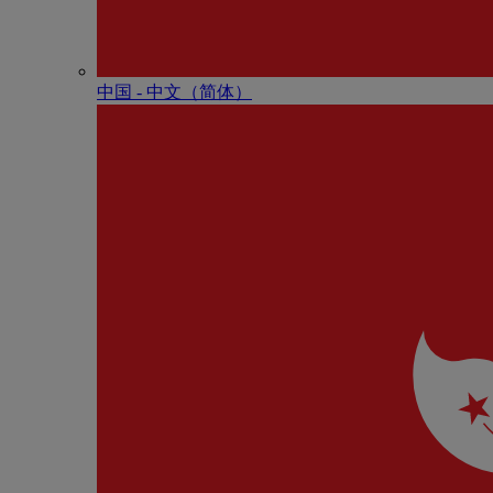
中国 - 中⽂（简体）