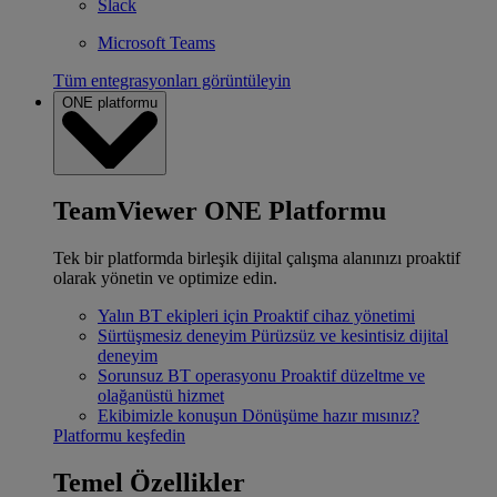
Slack
Microsoft Teams
Tüm entegrasyonları görüntüleyin
ONE platformu
TeamViewer ONE Platformu
Tek bir platformda birleşik dijital çalışma alanınızı proaktif
olarak yönetin ve optimize edin.
Yalın BT ekipleri için
Proaktif cihaz yönetimi
Sürtüşmesiz deneyim
Pürüzsüz ve kesintisiz dijital
deneyim
Sorunsuz BT operasyonu
Proaktif düzeltme ve
olağanüstü hizmet
Ekibimizle konuşun
Dönüşüme hazır mısınız?
Platformu keşfedin
Temel Özellikler