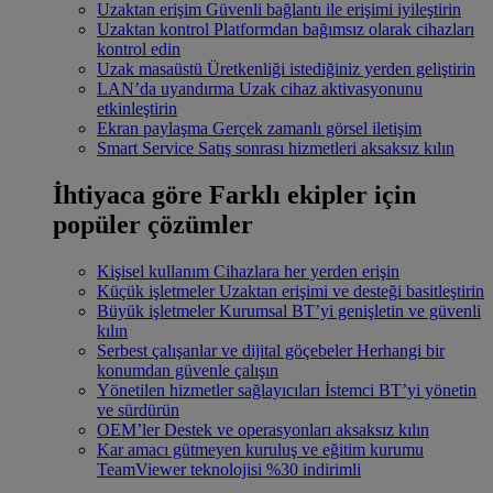
Uzaktan erişim
Güvenli bağlantı ile erişimi iyileştirin
Uzaktan kontrol
Platformdan bağımsız olarak cihazları
kontrol edin
Uzak masaüstü
Üretkenliği istediğiniz yerden geliştirin
LAN’da uyandırma
Uzak cihaz aktivasyonunu
etkinleştirin
Ekran paylaşma
Gerçek zamanlı görsel iletişim
Smart Service
Satış sonrası hizmetleri aksaksız kılın
İhtiyaca göre
Farklı ekipler için
popüler çözümler
Kişisel kullanım
Cihazlara her yerden erişin
Küçük işletmeler
Uzaktan erişimi ve desteği basitleştirin
Büyük işletmeler
Kurumsal BT’yi genişletin ve güvenli
kılın
Serbest çalışanlar ve dijital göçebeler
Herhangi bir
konumdan güvenle çalışın
Yönetilen hizmetler sağlayıcıları
İstemci BT’yi yönetin
ve sürdürün
OEM’ler
Destek ve operasyonları aksaksız kılın
Kar amacı gütmeyen kuruluş ve eğitim kurumu
TeamViewer teknolojisi %30 indirimli