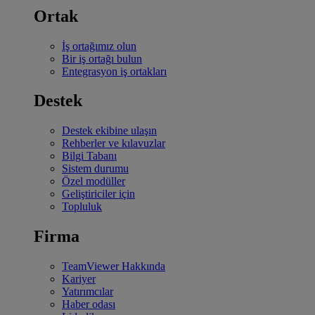
Ortak
İş ortağımız olun
Bir iş ortağı bulun
Entegrasyon iş ortakları
Destek
Destek ekibine ulaşın
Rehberler ve kılavuzlar
Bilgi Tabanı
Sistem durumu
Özel modüller
Geliştiriciler için
Topluluk
Firma
TeamViewer Hakkında
Kariyer
Yatırımcılar
Haber odası