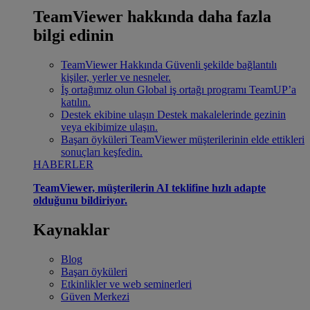
TeamViewer hakkında daha fazla
bilgi edinin
TeamViewer Hakkında
Güvenli şekilde bağlantılı
kişiler, yerler ve nesneler.
İş ortağımız olun
Global iş ortağı programı TeamUP’a
katılın.
Destek ekibine ulaşın
Destek makalelerinde gezinin
veya ekibimize ulaşın.
Başarı öyküleri
TeamViewer müşterilerinin elde ettikleri
sonuçları keşfedin.
HABERLER
TeamViewer, müşterilerin AI teklifine hızlı adapte
olduğunu bildiriyor.
Kaynaklar
Blog
Başarı öyküleri
Etkinlikler ve web seminerleri
Güven Merkezi