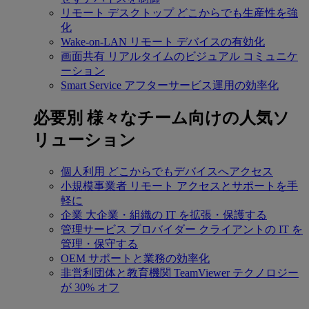
リモート デスクトップ
どこからでも生産性を強
化
Wake-on-LAN
リモート デバイスの有効化
画面共有
リアルタイムのビジュアル コミュニケ
ーション
Smart Service
アフターサービス運用の効率化
必要別
様々なチーム向けの人気ソ
リューション
個人利用
どこからでもデバイスへアクセス
小規模事業者
リモート アクセスとサポートを手
軽に
企業
大企業・組織の IT を拡張・保護する
管理サービス プロバイダー
クライアントの IT を
管理・保守する
OEM
サポートと業務の効率化
非営利団体と教育機関
TeamViewer テクノロジー
が 30% オフ