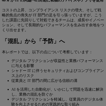
40％ が IT の問題への対処に私物のデバイスやアプリを使用
コストの上昇、コンプライアンス リスクの増大、そして戦
略的焦点の喪失が IT 部門の足を引っ張っていますが、こう
した課題に先回りして対処できるチームは、成長やイノベー
ション、そして長期的なパフォーマンスを生み出す余地をつ
くり出せます。
「混乱」から「予防」へ
本レポートでは、以下の点について考察しています：
デジタル フリクションが収益性と業務パフォーマンス
に与える影響
シャドー IT に伴うセキュリティおよびコンプライアン
ス上のリスク
従業員と IT 部門の間に広がる信頼の溝
AI を活用した自動化が、いかにして問題を迅速に解決
し、業務の混乱を防ぐか
デジタル フリクションを軽減し、従業員のデジタル体
験を向上させるための実践的な取り組み