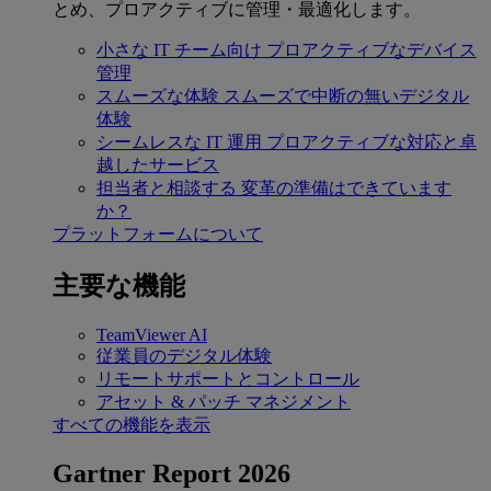
とめ、プロアクティブに管理・最適化します。
小さな IT チーム向け
プロアクティブなデバイス
管理
スムーズな体験
スムーズで中断の無いデジタル
体験
シームレスな IT 運用
プロアクティブな対応と卓
越したサービス
担当者と相談する
変革の準備はできています
か？
プラットフォームについて
主要な機能
TeamViewer AI
従業員のデジタル体験
リモートサポートとコントロール
アセット & パッチ マネジメント
すべての機能を表示
Gartner Report 2026