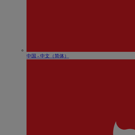
中国 - 中⽂（简体）