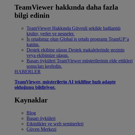
TeamViewer hakkında daha fazla
bilgi edinin
TeamViewer Hakkında
Güvenli şekilde bağlantılı
kişiler, yerler ve nesneler.
İş ortağımız olun
Global iş ortağı programı TeamUP’a
katılın.
Destek ekibine ulaşın
Destek makalelerinde gezinin
veya ekibimize ulaşın.
Başarı öyküleri
TeamViewer müşterilerinin elde ettikleri
sonuçları keşfedin.
HABERLER
TeamViewer, müşterilerin AI teklifine hızlı adapte
olduğunu bildiriyor.
Kaynaklar
Blog
Başarı öyküleri
Etkinlikler ve web seminerleri
Güven Merkezi