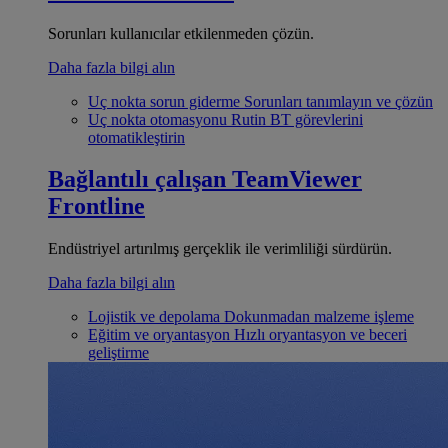
Sorunları kullanıcılar etkilenmeden çözün.
Daha fazla bilgi alın
Uç nokta sorun giderme
Sorunları tanımlayın ve çözün
Uç nokta otomasyonu
Rutin BT görevlerini
otomatikleştirin
Bağlantılı çalışan
TeamViewer
Frontline
Endüstriyel artırılmış gerçeklik ile verimliliği sürdürün.
Daha fazla bilgi alın
Lojistik ve depolama
Dokunmadan malzeme işleme
Eğitim ve oryantasyon
Hızlı oryantasyon ve beceri
geliştirme