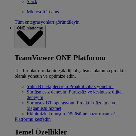
Slack
Microsoft Teams
Tüm entegrasyonları görüntüleyin
ONE platformu
TeamViewer ONE Platformu
Tek bir platformda birleşik dijital çalışma alanınızı proaktif
olarak yönetin ve optimize edin.
Yalın BT ekipleri için
Proaktif cihaz yönetimi
Sürtüşmesiz deneyim
Pürüzsüz ve kesintisiz dijital
deneyim
Sorunsuz BT operasyonu
Proaktif düzeltme ve
olağanüstü hizmet
Ekibimizle konuşun
Dönüşüme hazır mısınız?
Platformu keşfedin
Temel Özellikler