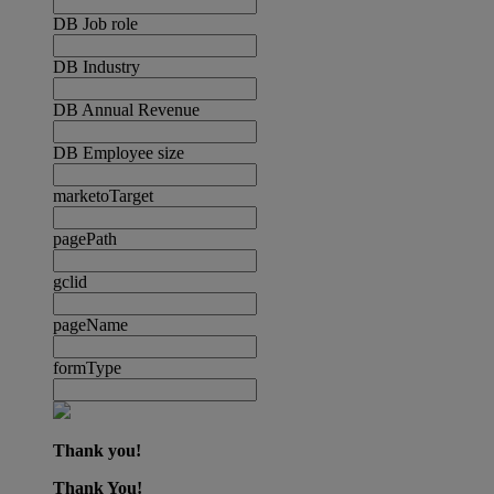
DB Job role
DB Industry
DB Annual Revenue
DB Employee size
marketoTarget
pagePath
gclid
pageName
formType
Thank you!
Thank You!