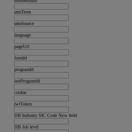
utmMedium
utmTerm
utmSource
language
pageUrl
formId
programId
lastProgramId
cookie
jwtToken
DB Industry SIC Code New field
DB Job level