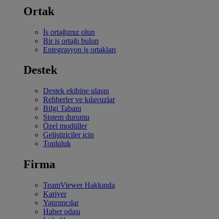
Ortak
İş ortağımız olun
Bir iş ortağı bulun
Entegrasyon iş ortakları
Destek
Destek ekibine ulaşın
Rehberler ve kılavuzlar
Bilgi Tabanı
Sistem durumu
Özel modüller
Geliştiriciler için
Topluluk
Firma
TeamViewer Hakkında
Kariyer
Yatırımcılar
Haber odası