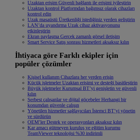
Uzaktan erişim
Güvenli bağlantı ile erişimi iyileştirin
Uzaktan kontrol
Platformdan bağımsız olarak cihazları
kontrol edin
Uzak masaüstü
Üretkenliği istediğiniz yerden geliştirin
LAN’da uyandırma
Uzak cihaz aktivasyonunu
etkinleştirin
Ekran paylaşma
Gerçek zamanlı görsel iletişim
Smart Service
Satış sonrası hizmetleri aksaksız kılın
İhtiyaca göre
Farklı ekipler için
popüler çözümler
Kişisel kullanım
Cihazlara her yerden erişin
Küçük işletmeler
Uzaktan erişimi ve desteği basitleştirin
Büyük işletmeler
Kurumsal BT’yi genişletin ve güvenli
kılın
Serbest çalışanlar ve dijital göçebeler
Herhangi bir
konumdan güvenle çalışın
Yönetilen hizmetler sağlayıcıları
İstemci BT’yi yönetin
ve sürdürün
OEM’ler
Destek ve operasyonları aksaksız kılın
Kar amacı gütmeyen kuruluş ve eğitim kurumu
TeamViewer teknolojisi %30 indirimli