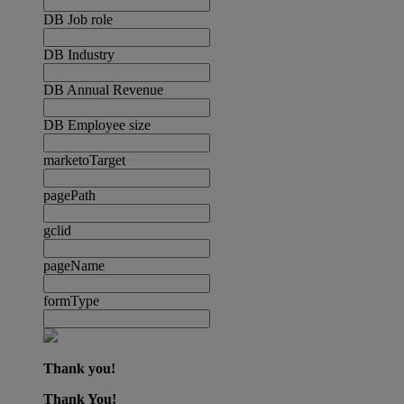
DB Job role
DB Industry
DB Annual Revenue
DB Employee size
marketoTarget
pagePath
gclid
pageName
formType
Thank you!
Thank You!