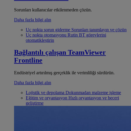
Sorunları kullanıcılar etkilenmeden çözün.
Daha fazla bilgi alın
Uç nokta sorun giderme
Sorunları tanımlayın ve çözün
Uç nokta otomasyonu
Rutin BT görevlerini
otomatikleştirin
Bağlantılı çalışan
TeamViewer
Frontline
Endüstriyel artırılmış gerçeklik ile verimliliği sürdürün.
Daha fazla bilgi alın
Lojistik ve depolama
Dokunmadan malzeme işleme
Eğitim ve oryantasyon
Hızlı oryantasyon ve beceri
geliştirme