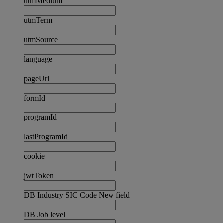
utmMedium
utmTerm
utmSource
language
pageUrl
formId
programId
lastProgramId
cookie
jwtToken
DB Industry SIC Code New field
DB Job level