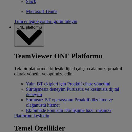
Slack
Microsoft Teams
Tüm entegrasyonları görüntüleyin
ONE platformu
TeamViewer ONE Platformu
Tek bir platformda birleşik dijital çalışma alanınızı proaktif
olarak yönetin ve optimize edin.
Yalın BT ekipleri için
Proaktif cihaz yönetimi
Sürtüşmesiz deneyim
Pürüzsüz ve kesintisiz dijital
deneyim
Sorunsuz BT operasyonu
Proaktif düzeltme ve
olağanüstü hizmet
Ekibimizle konuşun
Dönüşüme hazır mısınız?
Platformu keşfedin
Temel Özellikler