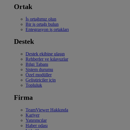
Ortak
İş ortağımız olun
Bir iş ortağı bulun
Entegrasyon iş ortakları
Destek
Destek ekibine ulaşın
Rehberler ve kılavuzlar
Bilgi Tabanı
Sistem durumu
Özel modüller
Geliştiriciler için
Topluluk
Firma
TeamViewer Hakkında
Kariyer
Yatırımcılar
Haber odası