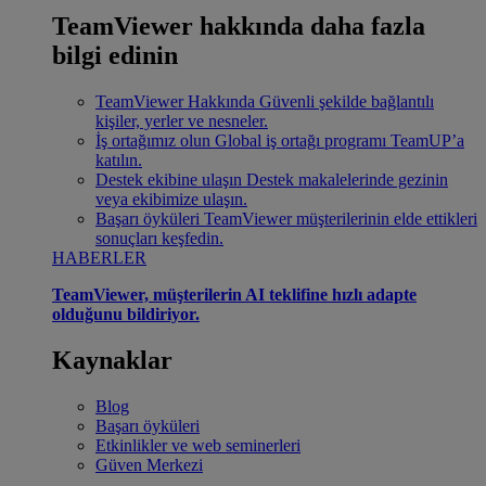
TeamViewer hakkında daha fazla
bilgi edinin
TeamViewer Hakkında
Güvenli şekilde bağlantılı
kişiler, yerler ve nesneler.
İş ortağımız olun
Global iş ortağı programı TeamUP’a
katılın.
Destek ekibine ulaşın
Destek makalelerinde gezinin
veya ekibimize ulaşın.
Başarı öyküleri
TeamViewer müşterilerinin elde ettikleri
sonuçları keşfedin.
HABERLER
TeamViewer, müşterilerin AI teklifine hızlı adapte
olduğunu bildiriyor.
Kaynaklar
Blog
Başarı öyküleri
Etkinlikler ve web seminerleri
Güven Merkezi