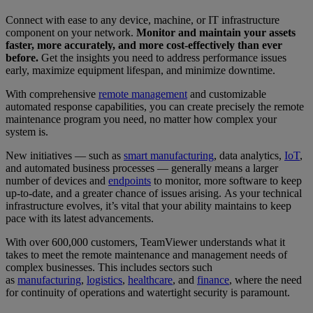
Connect with ease to any device, machine, or IT infrastructure
component on your network.
Monitor and maintain your assets
faster, more accurately, and more cost-effectively than ever
before.
Get the insights you need to address performance issues
early, maximize equipment lifespan, and minimize downtime.
With comprehensive
remote management
and customizable
automated response capabilities, you can create precisely the remote
maintenance program you need, no matter how complex your
system is.
New initiatives — such as
smart manufacturing
, data analytics,
IoT
,
and automated business processes — generally means a larger
number of devices and
endpoints
to monitor, more software to keep
up-to-date, and a greater chance of issues arising. As your technical
infrastructure evolves, it’s vital that your ability maintains to keep
pace with its latest advancements.
With over 600,000 customers, TeamViewer understands what it
takes to meet the remote maintenance and management needs of
complex businesses. This includes sectors such
as
manufacturing
,
logistics
,
healthcare
, and
finance
, where the need
for continuity of operations and watertight security is paramount.