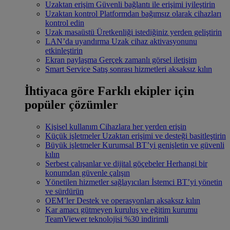
Uzaktan erişim
Güvenli bağlantı ile erişimi iyileştirin
Uzaktan kontrol
Platformdan bağımsız olarak cihazları
kontrol edin
Uzak masaüstü
Üretkenliği istediğiniz yerden geliştirin
LAN’da uyandırma
Uzak cihaz aktivasyonunu
etkinleştirin
Ekran paylaşma
Gerçek zamanlı görsel iletişim
Smart Service
Satış sonrası hizmetleri aksaksız kılın
İhtiyaca göre
Farklı ekipler için
popüler çözümler
Kişisel kullanım
Cihazlara her yerden erişin
Küçük işletmeler
Uzaktan erişimi ve desteği basitleştirin
Büyük işletmeler
Kurumsal BT’yi genişletin ve güvenli
kılın
Serbest çalışanlar ve dijital göçebeler
Herhangi bir
konumdan güvenle çalışın
Yönetilen hizmetler sağlayıcıları
İstemci BT’yi yönetin
ve sürdürün
OEM’ler
Destek ve operasyonları aksaksız kılın
Kar amacı gütmeyen kuruluş ve eğitim kurumu
TeamViewer teknolojisi %30 indirimli