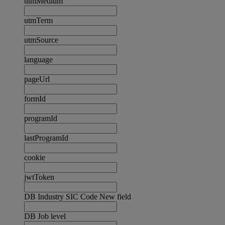
utmMedium
utmTerm
utmSource
language
pageUrl
formId
programId
lastProgramId
cookie
jwtToken
DB Industry SIC Code New field
DB Job level