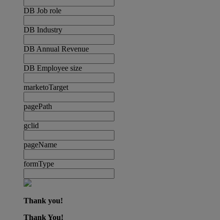
DB Job role
DB Industry
DB Annual Revenue
DB Employee size
marketoTarget
pagePath
gclid
pageName
formType
Thank you!
Thank You!