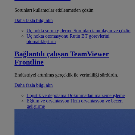
Sorunları kullanıcılar etkilenmeden çözün.
Daha fazla bilgi alın
Uç nokta sorun giderme
Sorunları tanımlayın ve çözün
Uç nokta otomasyonu
Rutin BT görevlerini
otomatikleştirin
Bağlantılı çalışan
TeamViewer
Frontline
Endüstriyel artırılmış gerçeklik ile verimliliği sürdürün.
Daha fazla bilgi alın
Lojistik ve depolama
Dokunmadan malzeme işleme
Eğitim ve oryantasyon
Hızlı oryantasyon ve beceri
geliştirme