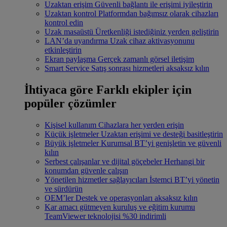
Uzaktan erişim
Güvenli bağlantı ile erişimi iyileştirin
Uzaktan kontrol
Platformdan bağımsız olarak cihazları
kontrol edin
Uzak masaüstü
Üretkenliği istediğiniz yerden geliştirin
LAN’da uyandırma
Uzak cihaz aktivasyonunu
etkinleştirin
Ekran paylaşma
Gerçek zamanlı görsel iletişim
Smart Service
Satış sonrası hizmetleri aksaksız kılın
İhtiyaca göre
Farklı ekipler için
popüler çözümler
Kişisel kullanım
Cihazlara her yerden erişin
Küçük işletmeler
Uzaktan erişimi ve desteği basitleştirin
Büyük işletmeler
Kurumsal BT’yi genişletin ve güvenli
kılın
Serbest çalışanlar ve dijital göçebeler
Herhangi bir
konumdan güvenle çalışın
Yönetilen hizmetler sağlayıcıları
İstemci BT’yi yönetin
ve sürdürün
OEM’ler
Destek ve operasyonları aksaksız kılın
Kar amacı gütmeyen kuruluş ve eğitim kurumu
TeamViewer teknolojisi %30 indirimli