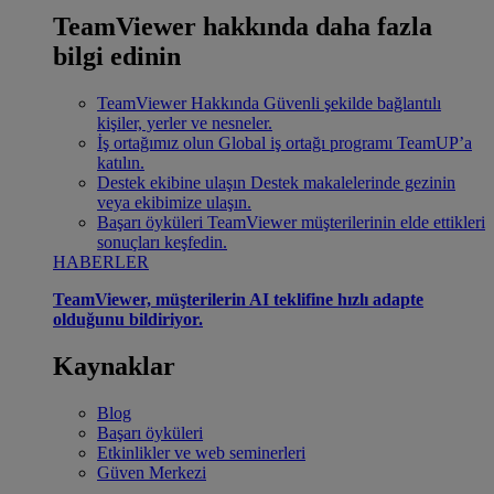
TeamViewer hakkında daha fazla
bilgi edinin
TeamViewer Hakkında
Güvenli şekilde bağlantılı
kişiler, yerler ve nesneler.
İş ortağımız olun
Global iş ortağı programı TeamUP’a
katılın.
Destek ekibine ulaşın
Destek makalelerinde gezinin
veya ekibimize ulaşın.
Başarı öyküleri
TeamViewer müşterilerinin elde ettikleri
sonuçları keşfedin.
HABERLER
TeamViewer, müşterilerin AI teklifine hızlı adapte
olduğunu bildiriyor.
Kaynaklar
Blog
Başarı öyküleri
Etkinlikler ve web seminerleri
Güven Merkezi