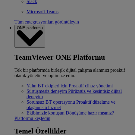
Slack
Microsoft Teams
Tüm entegrasyonları görüntüleyin
ONE platformu
TeamViewer ONE Platformu
Tek bir platformda birleşik dijital çalışma alanınızı proaktif
olarak yönetin ve optimize edin.
Yalın BT ekipleri için
Proaktif cihaz yönetimi
Sürtüşmesiz deneyim
Pürüzsüz ve kesintisiz dijital
deneyim
Sorunsuz BT operasyonu
Proaktif düzeltme ve
olağanüstü hizmet
Ekibimizle konuşun
Dönüşüme hazır mısınız?
Platformu keşfedin
Temel Özellikler