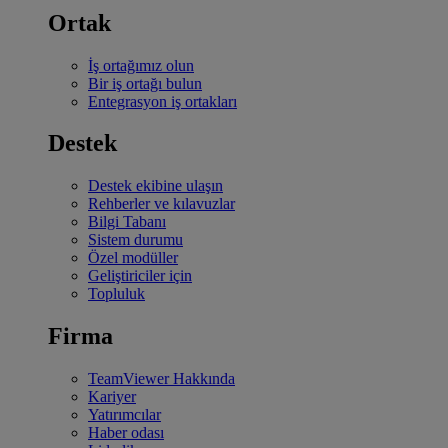
Ortak
İş ortağımız olun
Bir iş ortağı bulun
Entegrasyon iş ortakları
Destek
Destek ekibine ulaşın
Rehberler ve kılavuzlar
Bilgi Tabanı
Sistem durumu
Özel modüller
Geliştiriciler için
Topluluk
Firma
TeamViewer Hakkında
Kariyer
Yatırımcılar
Haber odası