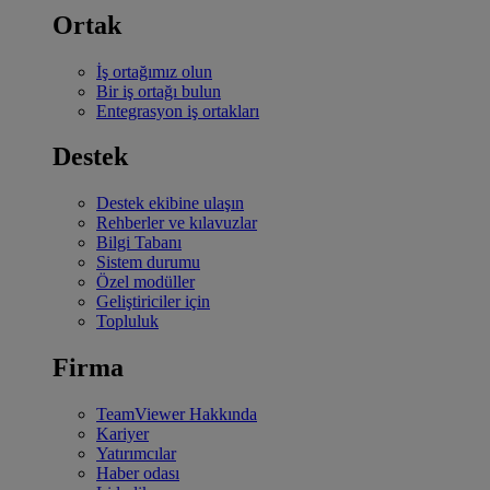
Ortak
İş ortağımız olun
Bir iş ortağı bulun
Entegrasyon iş ortakları
Destek
Destek ekibine ulaşın
Rehberler ve kılavuzlar
Bilgi Tabanı
Sistem durumu
Özel modüller
Geliştiriciler için
Topluluk
Firma
TeamViewer Hakkında
Kariyer
Yatırımcılar
Haber odası