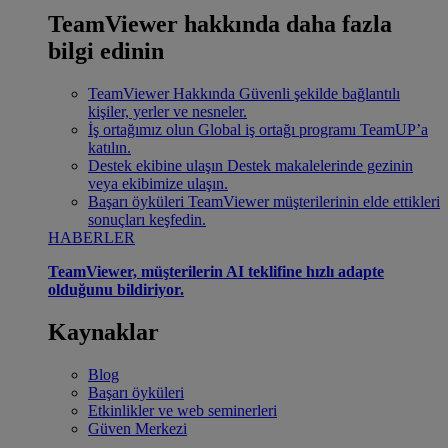
TeamViewer hakkında daha fazla
bilgi edinin
TeamViewer Hakkında
Güvenli şekilde bağlantılı
kişiler, yerler ve nesneler.
İş ortağımız olun
Global iş ortağı programı TeamUP’a
katılın.
Destek ekibine ulaşın
Destek makalelerinde gezinin
veya ekibimize ulaşın.
Başarı öyküleri
TeamViewer müşterilerinin elde ettikleri
sonuçları keşfedin.
HABERLER
TeamViewer, müşterilerin AI teklifine hızlı adapte
olduğunu bildiriyor.
Kaynaklar
Blog
Başarı öyküleri
Etkinlikler ve web seminerleri
Güven Merkezi