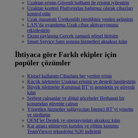
Uzaktan erişim
Güvenli bağlantı ile erişimi iyileştirin
Uzaktan kontrol
Platformdan bağımsız olarak cihazları
kontrol edin
Uzak masaüstü
Üretkenliği istediğiniz yerden geliştirin
LAN’da uyandırma
Uzak cihaz aktivasyonunu
etkinleştirin
Ekran paylaşma
Gerçek zamanlı görsel iletişim
Smart Service
Satış sonrası hizmetleri aksaksız kılın
İhtiyaca göre
Farklı ekipler için
popüler çözümler
Kişisel kullanım
Cihazlara her yerden erişin
Küçük işletmeler
Uzaktan erişimi ve desteği basitleştirin
Büyük işletmeler
Kurumsal BT’yi genişletin ve güvenli
kılın
Serbest çalışanlar ve dijital göçebeler
Herhangi bir
konumdan güvenle çalışın
Yönetilen hizmetler sağlayıcıları
İstemci BT’yi yönetin
ve sürdürün
OEM’ler
Destek ve operasyonları aksaksız kılın
Kar amacı gütmeyen kuruluş ve eğitim kurumu
TeamViewer teknolojisi %30 indirimli