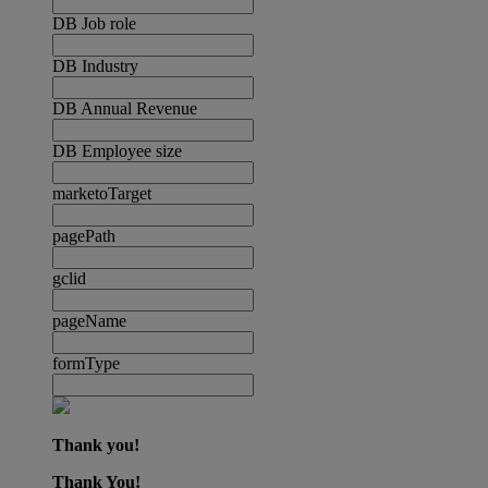
DB Job role
DB Industry
DB Annual Revenue
DB Employee size
marketoTarget
pagePath
gclid
pageName
formType
Thank you!
Thank You!