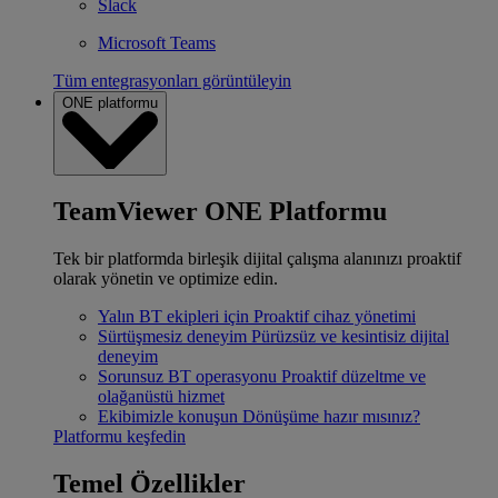
Slack
Microsoft Teams
Tüm entegrasyonları görüntüleyin
ONE platformu
TeamViewer ONE Platformu
Tek bir platformda birleşik dijital çalışma alanınızı proaktif
olarak yönetin ve optimize edin.
Yalın BT ekipleri için
Proaktif cihaz yönetimi
Sürtüşmesiz deneyim
Pürüzsüz ve kesintisiz dijital
deneyim
Sorunsuz BT operasyonu
Proaktif düzeltme ve
olağanüstü hizmet
Ekibimizle konuşun
Dönüşüme hazır mısınız?
Platformu keşfedin
Temel Özellikler