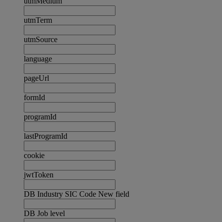
utmMedium
utmTerm
utmSource
language
pageUrl
formId
programId
lastProgramId
cookie
jwtToken
DB Industry SIC Code New field
DB Job level