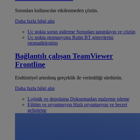
Sorunları kullanıcılar etkilenmeden çözün.
Daha fazla bilgi alın
Uç nokta sorun giderme
Sorunları tanımlayın ve çözün
Uç nokta otomasyonu
Rutin BT görevlerini
otomatikleştirin
Bağlantılı çalışan
TeamViewer
Frontline
Endüstriyel artırılmış gerçeklik ile verimliliği sürdürün.
Daha fazla bilgi alın
Lojistik ve depolama
Dokunmadan malzeme işleme
Eğitim ve oryantasyon
Hızlı oryantasyon ve beceri
geliştirme