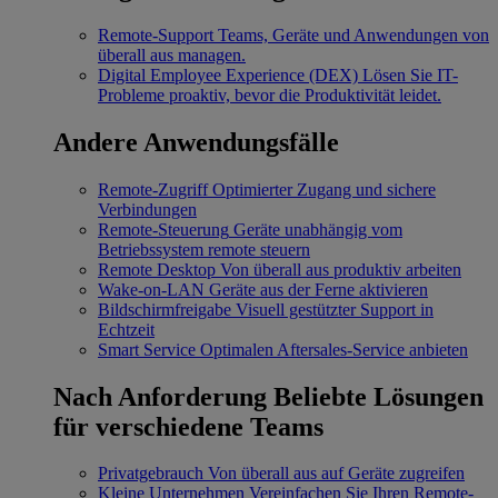
Remote-Support
Teams, Geräte und Anwendungen von
überall aus managen.
Digital Employee Experience (DEX)
Lösen Sie IT-
Probleme proaktiv, bevor die Produktivität leidet.
Andere Anwendungsfälle
Remote-Zugriff
Optimierter Zugang und sichere
Verbindungen
Remote-Steuerung
Geräte unabhängig vom
Betriebssystem remote steuern
Remote Desktop
Von überall aus produktiv arbeiten
Wake-on-LAN
Geräte aus der Ferne aktivieren
Bildschirmfreigabe
Visuell gestützter Support in
Echtzeit
Smart Service
Optimalen Aftersales-Service anbieten
Nach Anforderung
Beliebte Lösungen
für verschiedene Teams
Privatgebrauch
Von überall aus auf Geräte zugreifen
Kleine Unternehmen
Vereinfachen Sie Ihren Remote-