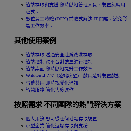
遠端存取與支援
隨時隨地管理人員、裝置與應用
程式。
數位員工體驗 (DEX)
前瞻式解決 IT 問題，避免影
響工作效率。
其他使用案例
遠端存取
透過安全連線改進存取
遠端控制
跨平台對裝置進行控制
遠端桌面
隨時隨地提升工作效率
Wake-on-LAN（遠端喚醒）
啟用遠端裝置啟動
螢幕共用
即時視覺化通訊
智慧服務
簡化售後運作
按照需求
不同團隊的熱門解決方案
個人用途
您可從任何地點存取裝置
小型企業
簡化遠端存取與支援