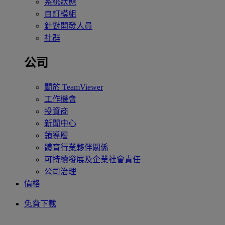
系統狀態
自訂模組
針對開發人員
社群
公司
關於 TeamViewer
工作機會
投資商
新聞中心
領導層
體育行業夥伴關係
可持續發展及企業社會責任
公司治理
價格
免費下載