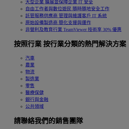
大型企業
擴展並保障企業 IT 安全
自由工作者與數位遊民
隨時隨地安全工作
託管服務供應商
管理與維護客戶 IT 系統
原始設備製造商
簡化支援與運作
非營利及教育行業
TeamViewer 技術享 30% 優惠
按照行業
按行業分類的熱門解決方案
汽車
農業
物流
製造業
零售
醫療保健
銀行與金融
公共領域
請聯絡我們的銷售團隊