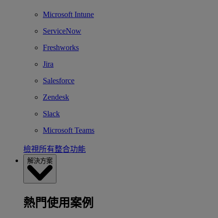
Microsoft Intune
ServiceNow
Freshworks
Jira
Salesforce
Zendesk
Slack
Microsoft Teams
檢視所有整合功能
解決方案
熱門使用案例