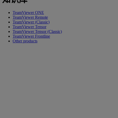
TeamViewer ONE
TeamViewer Remote
TeamViewer (Classic)
TeamViewer Tensor
TeamViewer Tensor (Classic)
TeamViewer Frontline
Other products