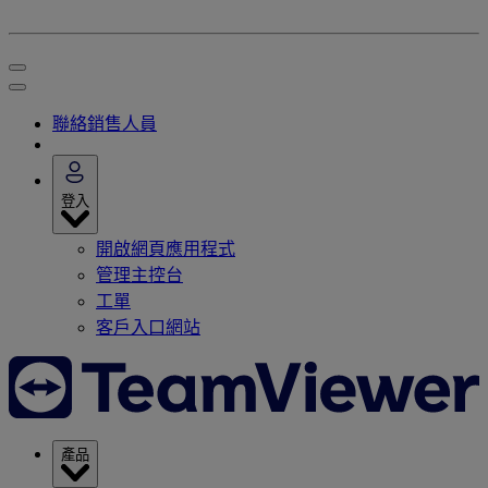
聯絡銷售人員
登入
開啟網頁應用程式
管理主控台
工單
客戶入口網站
產品