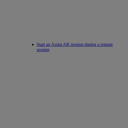
Start an Assist AR session during a remote
session