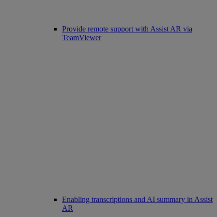
Provide remote support with Assist AR via
TeamViewer
Enabling transcriptions and AI summary in Assist
AR