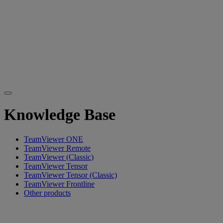
Knowledge Base
TeamViewer ONE
TeamViewer Remote
TeamViewer (Classic)
TeamViewer Tensor
TeamViewer Tensor (Classic)
TeamViewer Frontline
Other products