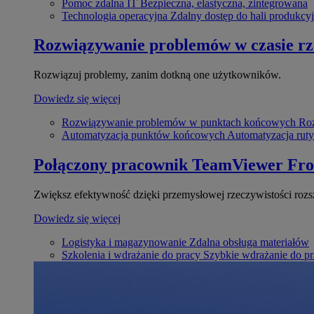
Pomoc zdalna IT
Bezpieczna, elastyczna, zintegrowana
Technologia operacyjna
Zdalny dostęp do hali produkcyj
Rozwiązywanie problemów w czasie r
Rozwiązuj problemy, zanim dotkną one użytkowników.
Dowiedz się więcej
Rozwiązywanie problemów w punktach końcowych
Roz
Automatyzacja punktów końcowych
Automatyzacja rut
Połączony pracownik
TeamViewer Fro
Zwiększ efektywność dzięki przemysłowej rzeczywistości rozs
Dowiedz się więcej
Logistyka i magazynowanie
Zdalna obsługa materiałów
Szkolenia i wdrażanie do pracy
Szybkie wdrażanie do pra