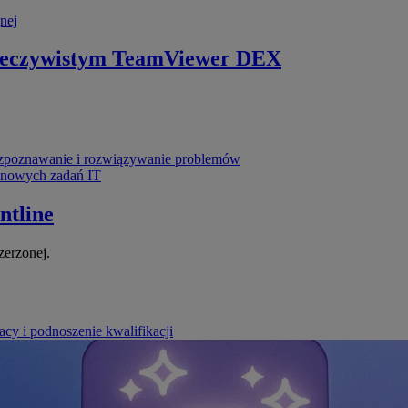
nej
zeczywistym
TeamViewer DEX
poznawanie i rozwiązywanie problemów
ynowych zadań IT
ntline
zerzonej.
cy i podnoszenie kwalifikacji