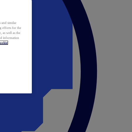
 and similar
 efforts for the
 as well as the
ed information
ookie