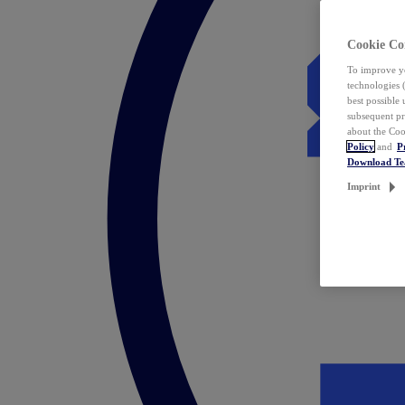
Cookie Co
To improve yo
technologies 
best possible
subsequent pr
about the Coo
Policy
and
P
Download T
Imprint