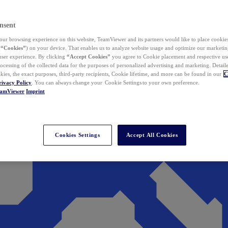
nsent
ur browsing experience on this website, TeamViewer and its partners would like to place cookies
(
“Cookies”
) on your device. That enables us to analyze website usage and optimize our marketing
 user experience. By clicking
“Accept Cookies”
you agree to Cookie placement and respective use,
ocessing of the collected data for the purposes of personalized advertising and marketing. Detail
kies, the exact purposes, third-party recipients, Cookie lifetime, and more can be found in our
C
rivacy Policy
. You can always change your Cookie Settings to your own preference.
eamViewer
Imprint
Cookies Settings
Accept All Cookies