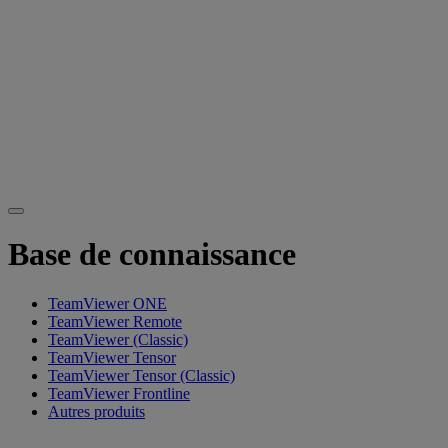
Base de connaissance
TeamViewer ONE
TeamViewer Remote
TeamViewer (Classic)
TeamViewer Tensor
TeamViewer Tensor (Classic)
TeamViewer Frontline
Autres produits