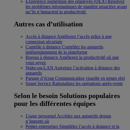
Expérience numérique des employés (DEX)
Résolvez
les problèmes informatiques de manière proactive avant
qu’ils n’impactent la productivité.
Autres cas d’utilisation
Accès à distance
Améliorez l’accès grâce à une
connexion sécurisée
Contrôle à distance
Contrôlez les appareils
indépendamment de la plateforme
Bureau à distance
Améliorez la productivité où que
vous soyez
Wake-on-LAN
Autorisez l’activation à distance des
appareils
Partage d’écran
Communication visuelle en temps réel
Smart Service
Rationalisez les opérations après-vente
Selon le besoin
Solutions populaires
pour les différentes équipes
Usage personnel
Accédez aux appareils depuis
n’importe où
Petites entreprises
Simplifiez l’accès à distance et la