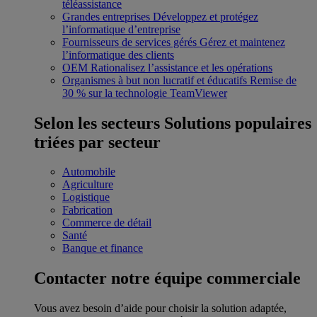
téléassistance
Grandes entreprises
Développez et protégez
l’informatique d’entreprise
Fournisseurs de services gérés
Gérez et maintenez
l’informatique des clients
OEM
Rationalisez l’assistance et les opérations
Organismes à but non lucratif et éducatifs
Remise de
30 % sur la technologie TeamViewer
Selon les secteurs
Solutions populaires
triées par secteur
Automobile
Agriculture
Logistique
Fabrication
Commerce de détail
Santé
Banque et finance
Contacter notre équipe commerciale
Vous avez besoin d’aide pour choisir la solution adaptée,