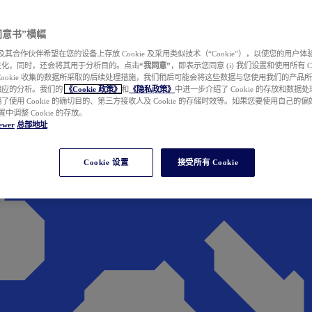
e 同意书”横幅
wer 及其合作伙伴希望在您的设备上存放 Cookie 及采用类似技术（“Cookie”），以使您的用
性化，同时，还会将其用于分析目的。点击
“我同意”
，即表示您同意 (i) 我们设置和使用所有 Cook
Cookie 收集的数据所采取的后续处理措施，我们稍后可能会将这些数据与您使用我们的产品
相应的分析。我们的
《Cookie 政策》
和
《隐私政策》
中进一步介绍了 Cookie 的存放和数据
了使用 Cookie 的确切目的、第三方接收人及 Cookie 的存储时效等。如果您要使用自己的
 设置中调整 Cookie 的存放。
ewer
总部地址
Cookie 设置
接受所有 Cookie