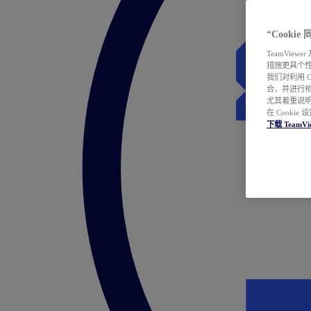
“Cooki
TeamVie
措施更具个
我们对利用 
合，并进行
尤其着重说明
在 Cookie
下载 TeamVi