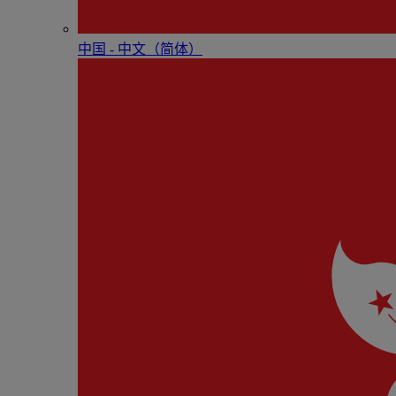
中国 - 中⽂（简体）