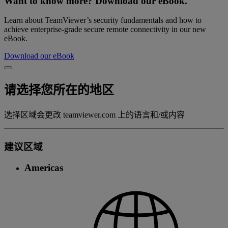
Want to know more? Download our eBook.
Learn about TeamViewer’s security fundamentals and how to
achieve enterprise-grade secure remote connectivity in our new
eBook.
Download our eBook
请选择您所在的地区
选择区域会更改 teamviewer.com 上的语言和/或内容
建议区域
Americas