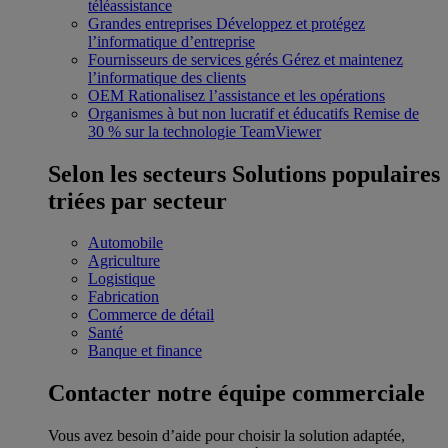
téléassistance
Grandes entreprises
Développez et protégez
l’informatique d’entreprise
Fournisseurs de services gérés
Gérez et maintenez
l’informatique des clients
OEM
Rationalisez l’assistance et les opérations
Organismes à but non lucratif et éducatifs
Remise de
30 % sur la technologie TeamViewer
Selon les secteurs
Solutions populaires
triées par secteur
Automobile
Agriculture
Logistique
Fabrication
Commerce de détail
Santé
Banque et finance
Contacter notre équipe commerciale
Vous avez besoin d’aide pour choisir la solution adaptée,