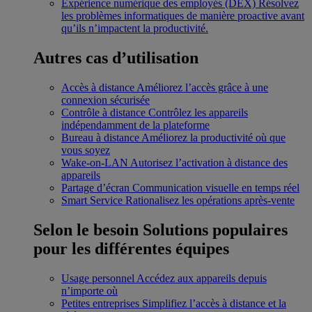
Expérience numérique des employés (DEX)
Résolvez
les problèmes informatiques de manière proactive avant
qu’ils n’impactent la productivité.
Autres cas d’utilisation
Accès à distance
Améliorez l’accès grâce à une
connexion sécurisée
Contrôle à distance
Contrôlez les appareils
indépendamment de la plateforme
Bureau à distance
Améliorez la productivité où que
vous soyez
Wake-on-LAN
Autorisez l’activation à distance des
appareils
Partage d’écran
Communication visuelle en temps réel
Smart Service
Rationalisez les opérations après-vente
Selon le besoin
Solutions populaires
pour les différentes équipes
Usage personnel
Accédez aux appareils depuis
n’importe où
Petites entreprises
Simplifiez l’accès à distance et la