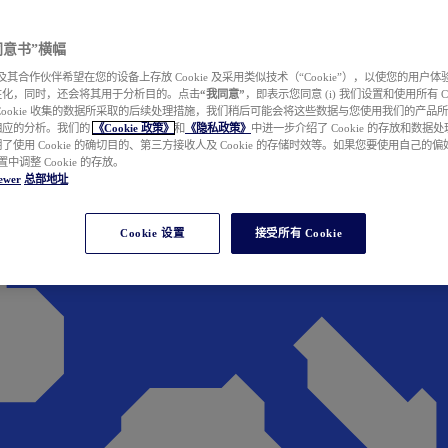
e 同意书”横幅
wer 及其合作伙伴希望在您的设备上存放 Cookie 及采用类似技术（“Cookie”），以使您的用
性化，同时，还会将其用于分析目的。点击
“我同意”
，即表示您同意 (i) 我们设置和使用所有 Cook
Cookie 收集的数据所采取的后续处理措施，我们稍后可能会将这些数据与您使用我们的产品
相应的分析。我们的
《Cookie 政策》
和
《隐私政策》
中进一步介绍了 Cookie 的存放和数据
了使用 Cookie 的确切目的、第三方接收人及 Cookie 的存储时效等。如果您要使用自己的
 设置中调整 Cookie 的存放。
ewer
总部地址
Cookie 设置
接受所有 Cookie