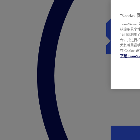
“Cooki
TeamVie
措施更具个
我们对利用 
合，并进行
尤其着重说明
在 Cookie
下载 TeamVi