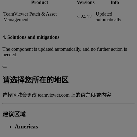
Product
Versions
Info
TeamViewer Patch & Asset
Updated
< 24.12
Management
automatically
4. Solutions and mitigations
The component is updated automatically, and no further action is
needed.
请选择您所在的地区
选择区域会更改 teamviewer.com 上的语言和/或内容
建议区域
Americas