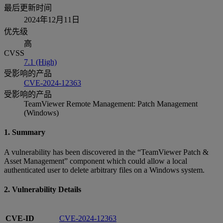
最后更新时间
2024年12月11日
优先级
高
CVSS
7.1 (High)
受影响的产品
CVE-2024-12363
受影响的产品
TeamViewer Remote Management: Patch Management
(Windows)
1. Summary
A vulnerability has been discovered in the “TeamViewer Patch &
Asset Management” component which could allow a local
authenticated user to delete arbitrary files on a Windows system.
2. Vulnerability Details
CVE-ID
CVE-2024-12363