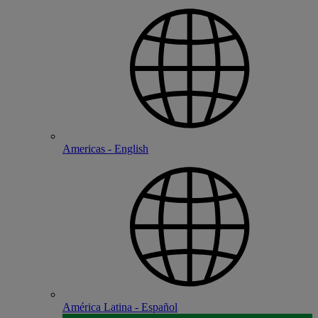
Americas - English
América Latina - Español