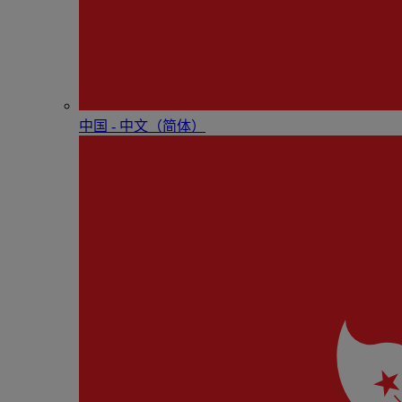
中国 - 中⽂（简体）