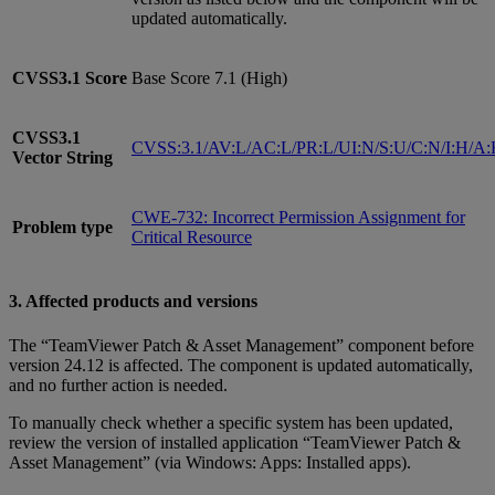
updated automatically.
CVSS3.1
Score
Base Score 7.1 (High)
CVSS3.1
CVSS:3.1/AV:L/AC:L/PR:L/UI:N/S:U/C:N/I:H/A
Vector String
CWE-732: Incorrect Permission Assignment for
Problem type
Critical Resource
3. Affected products and versions
The “TeamViewer Patch & Asset Management” component before
version 24.12 is affected. The component is updated automatically,
and no further action is needed.
To manually check whether a specific system has been updated,
review the version of installed application “TeamViewer Patch &
Asset Management” (via Windows: Apps: Installed apps).