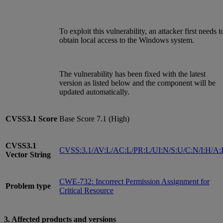
To exploit this vulnerability, an attacker first needs t
obtain local access to the Windows system.
The vulnerability has been fixed with the latest
version as listed below and the component will be
updated automatically.
CVSS3.1
Score
Base Score 7.1 (High)
CVSS3.1
CVSS:3.1/AV:L/AC:L/PR:L/UI:N/S:U/C:N/I:H/A
Vector String
CWE-732: Incorrect Permission Assignment for
Problem type
Critical Resource
3. Affected products and versions