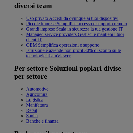
diversi team
Uso privato
Accedi da ovunque ai tuoi dispositivi
Piccole imprese
Semplifica accesso e supporto remoto
Grandi imprese
Scala in sicurezza la tua gestione IT
Managed service providers
Gestisci e mantieni i tuoi
client IT
OEM
Semplifica operazioni e supporto
Istruzione e aziende non-profit
30% di sconto sulle
tecnologie TeamViewer
Per settore
Soluzioni poplari divise
per settore
Automotive
Agricoltura
Logistica
Manifattura
Retail
Sanità
Banche e finanza