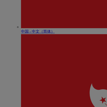
中国 - 中⽂（简体）