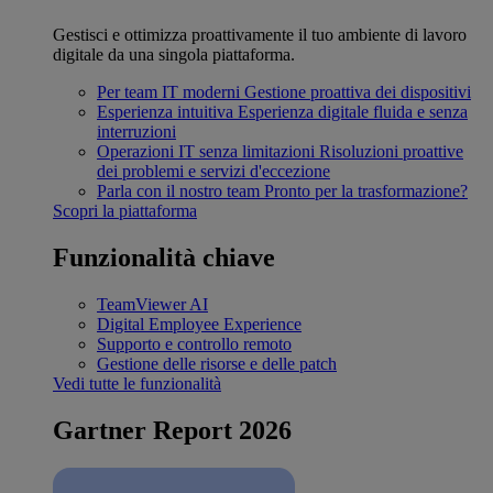
Gestisci e ottimizza proattivamente il tuo ambiente di lavoro
digitale da una singola piattaforma.
Per team IT moderni
Gestione proattiva dei dispositivi
Esperienza intuitiva
Esperienza digitale fluida e senza
interruzioni
Operazioni IT senza limitazioni
Risoluzioni proattive
dei problemi e servizi d'eccezione
Parla con il nostro team
Pronto per la trasformazione?
Scopri la piattaforma
Funzionalità chiave
TeamViewer AI
Digital Employee Experience
Supporto e controllo remoto
Gestione delle risorse e delle patch
Vedi tutte le funzionalità
Gartner Report 2026