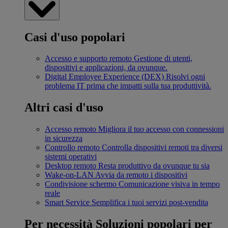
Casi d'uso popolari
Accesso e supporto remoto
Gestione di utenti,
dispositivi e applicazioni, da ovunque.
Digital Employee Experience (DEX)
Risolvi ogni
problema IT prima che impatti sulla tua produttività.
Altri casi d'uso
Accesso remoto
Migliora il tuo accesso con connessioni
in sicurezza
Controllo remoto
Controlla dispositivi remoti tra diversi
sistemi operativi
Desktop remoto
Resta produttivo da ovunque tu sia
Wake-on-LAN
Avvia da remoto i dispositivi
Condivisione schermo
Comunicazione visiva in tempo
reale
Smart Service
Semplifica i tuoi servizi post-vendita
Per necessità
Soluzioni popolari per