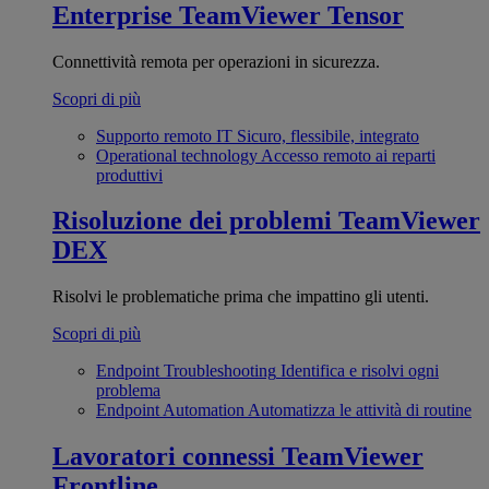
Enterprise
TeamViewer Tensor
Connettività remota per operazioni in sicurezza.
Scopri di più
Supporto remoto IT
Sicuro, flessibile, integrato
Operational technology
Accesso remoto ai reparti
produttivi
Risoluzione dei problemi
TeamViewer
DEX
Risolvi le problematiche prima che impattino gli utenti.
Scopri di più
Endpoint Troubleshooting
Identifica e risolvi ogni
problema
Endpoint Automation
Automatizza le attività di routine
Lavoratori connessi
TeamViewer
Frontline