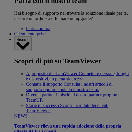
Parla con il nostro team
Hai bisogno di supporto nel trovare la soluzione ideale per te,
inserire un ordine o effettuare un upgrade?
Parla con noi
Clienti enterprise
Risorse
Scopri di più su TeamViewer
A proposito di TeamViewer
Connettere persone, luoghi
e dispositivi, in piena sicurezza.
Contatta il supporto
Consulta i nostri articoli di
supporto oppure contatta il nostro team.
Diventa partner
Unisciti al nostro partner program
TeamUP.
Storie di successo
Scopri i risultati dei clienti
TeamViewer.
NEWS
TeamViewer rileva una rapida adozione della propria
offerta AI tra i clienti.