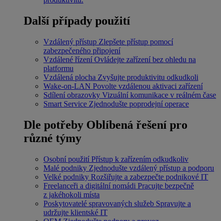
Další případy použití
Vzdálený přístup
Zlepšete přístup pomocí
zabezpečeného připojení
Vzdálené řízení
Ovládejte zařízení bez ohledu na
platformu
Vzdálená plocha
Zvyšujte produktivitu odkudkoli
Wake-on-LAN
Povolte vzdálenou aktivaci zařízení
Sdílení obrazovky
Vizuální komunikace v reálném čase
Smart Service
Zjednodušte poprodejní operace
Dle potřeby
Oblíbená řešení pro
různé týmy
Osobní použití
Přístup k zařízením odkudkoliv
Malé podniky
Zjednodušte vzdálený přístup a podporu
Velké podniky
Rozšiřujte a zabezpečte podnikové IT
Freelanceři a digitální nomádi
Pracujte bezpečně
z jakéhokoli místa
Poskytovatelé spravovaných služeb
Spravujte a
udržujte klientské IT