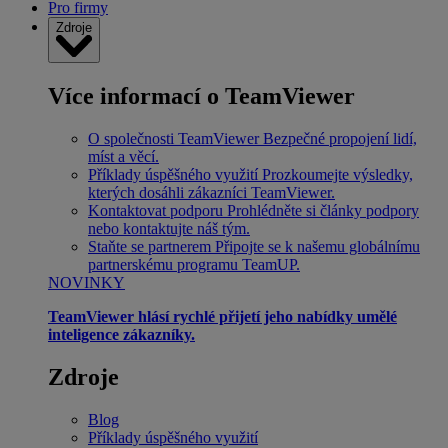
Pro firmy
Zdroje
Více informací o TeamViewer
O společnosti TeamViewer
Bezpečné propojení lidí,
míst a věcí.
Příklady úspěšného využití
Prozkoumejte výsledky,
kterých dosáhli zákazníci TeamViewer.
Kontaktovat podporu
Prohlédněte si články podpory
nebo kontaktujte náš tým.
Staňte se partnerem
Připojte se k našemu globálnímu
partnerskému programu TeamUP.
NOVINKY
TeamViewer hlásí rychlé přijetí jeho nabídky umělé
inteligence zákazníky.
Zdroje
Blog
Příklady úspěšného využití