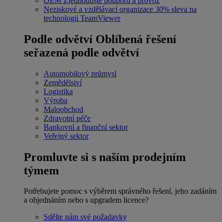
OEM
Zjednodušte podporu a provoz
Neziskové a vzdělávací organizace
30% sleva na
technologii TeamViewer
Podle odvětví
Oblíbená řešení
seřazená podle odvětví
Automobilový průmysl
Zemědělství
Logistika
Výroba
Maloobchod
Zdravotní péče
Bankovní a finanční sektor
Veřejný sektor
Promluvte si s naším prodejním
týmem
Potřebujete pomoc s výběrem správného řešení, jeho zadáním
a objednáním nebo s upgradem licence?
Sdělte nám své požadavky