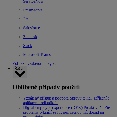
ServiceNow
Freshworks
Jira
Salesforce
Zendesk
Slack
Microsoft Teams
Zobrazit veškerou integraci
Řešení
Oblíbené případy použití
Vzdálený přístup a podpora
Spravujte lidi, zařízení a
aplikace – odkudkoli.
Digital employee experience (DEX)
Proaktivně řešte
problémy týkající se IT, než začnou mít dopad na
produktivitu.