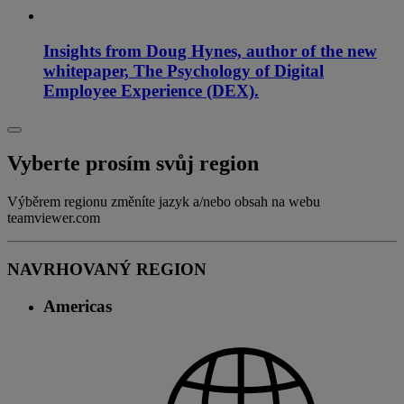
Insights from Doug Hynes, author of the new
whitepaper, The Psychology of Digital
Employee Experience (DEX).
Vyberte prosím svůj region
Výběrem regionu změníte jazyk a/nebo obsah na webu
teamviewer.com
NAVRHOVANÝ REGION
Americas