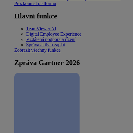
Prozkoumat platformu
Hlavní funkce
TeamViewer AI
Digital Employee Experience
Vzdálená podpora a řízení
Správa aktiv a záplat
Zobrazit všechny funkce
Zpráva Gartner 2026