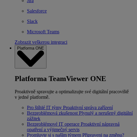
Jira
Salesforce
Slack
Microsoft Teams
Zobrazit veškerou integraci
Platforma ONE
Platforma TeamViewer ONE
Proaktivně spravujte a optimalizujte své digitální pracoviště
v jedné platformě.
Pro štíhlé IT týmy
Proaktivní správa zařízení
Bezproblémová zkušenost
Plynulý a nerušený digitální
zážitek
Bezproblémové IT operace
Proaktivní nápravná
opatření a výjimečný servis
Promluvte si s naším týmem
Připraveni na změnu?