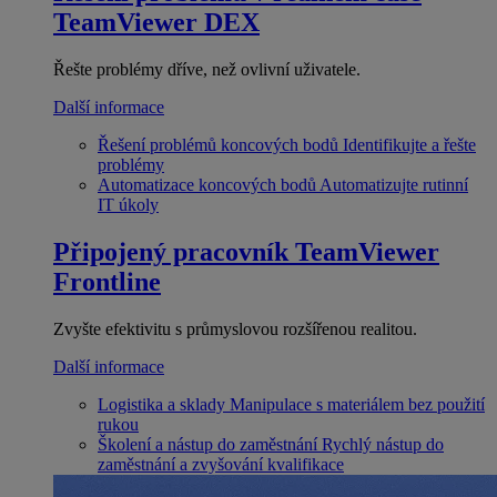
TeamViewer DEX
Řešte problémy dříve, než ovlivní uživatele.
Další informace
Řešení problémů koncových bodů
Identifikujte a řešte
problémy
Automatizace koncových bodů
Automatizujte rutinní
IT úkoly
Připojený pracovník
TeamViewer
Frontline
Zvyšte efektivitu s průmyslovou rozšířenou realitou.
Další informace
Logistika a sklady
Manipulace s materiálem bez použití
rukou
Školení a nástup do zaměstnání
Rychlý nástup do
zaměstnání a zvyšování kvalifikace