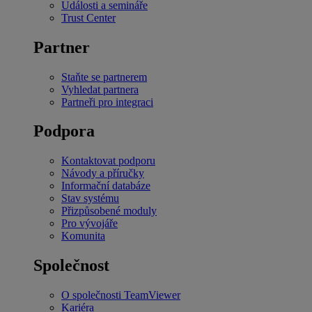
Události a semináře
Trust Center
Partner
Staňte se partnerem
Vyhledat partnera
Partneři pro integraci
Podpora
Kontaktovat podporu
Návody a příručky
Informační databáze
Stav systému
Přizpůsobené moduly
Pro vývojáře
Komunita
Společnost
O společnosti TeamViewer
Kariéra