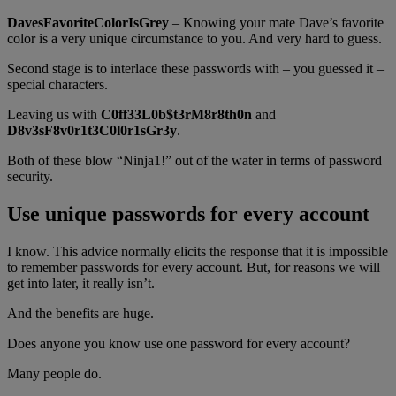
DavesFavoriteColorIsGrey
– Knowing your mate Dave’s favorite
color is a very unique circumstance to you. And very hard to guess.
Second stage is to interlace these passwords with – you guessed it –
special characters.
Leaving us with
C0ff33L0b$t3rM8r8th0n
and
D8v3sF8v0r1t3C0l0r1sGr3y
.
Both of these blow “Ninja1!” out of the water in terms of password
security.
Use unique passwords for every account
I know. This advice normally elicits the response that it is impossible
to remember passwords for every account. But, for reasons we will
get into later, it really isn’t.
And the benefits are huge.
Does anyone you know use one password for every account?
Many people do.