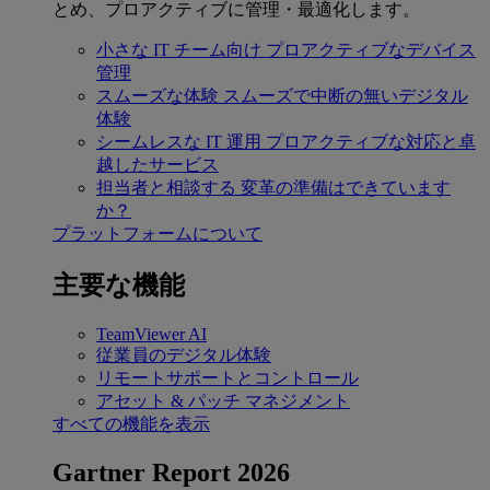
とめ、プロアクティブに管理・最適化します。
小さな IT チーム向け
プロアクティブなデバイス
管理
スムーズな体験
スムーズで中断の無いデジタル
体験
シームレスな IT 運用
プロアクティブな対応と卓
越したサービス
担当者と相談する
変革の準備はできています
か？
プラットフォームについて
主要な機能
TeamViewer AI
従業員のデジタル体験
リモートサポートとコントロール
アセット & パッチ マネジメント
すべての機能を表示
Gartner Report 2026