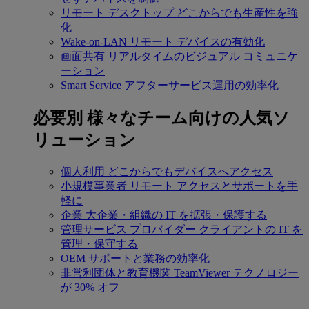
リモート デスクトップ
どこからでも生産性を強
化
Wake-on-LAN
リモート デバイスの有効化
画面共有
リアルタイムのビジュアル コミュニケ
ーション
Smart Service
アフターサービス運用の効率化
必要別
様々なチーム向けの人気ソ
リューション
個人利用
どこからでもデバイスへアクセス
小規模事業者
リモート アクセスとサポートを手
軽に
企業
大企業・組織の IT を拡張・保護する
管理サービス プロバイダー
クライアントの IT を
管理・保守する
OEM
サポートと業務の効率化
非営利団体と教育機関
TeamViewer テクノロジー
が 30% オフ