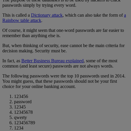
passwords simply by trying every word.
This is called a
Dictionary attack
, which can also take the form of
a
Rainbow table attack
.
Of course, it might seem that one-word passwords are far easier to
remember than anything else is.
But, when thinking of security, ease cannot be the main criteria for
decision making. Security must be.
In fact, as
Better Business Bureau explained
, some of the most
common (and least secure) passwords are not always words.
The following passwords were the top 10 passwords used in 2014.
You might guess, that these passwords should not be your first
choice for your online banking account.
123456
password
12345
12345678
qwerty
123456789
1234