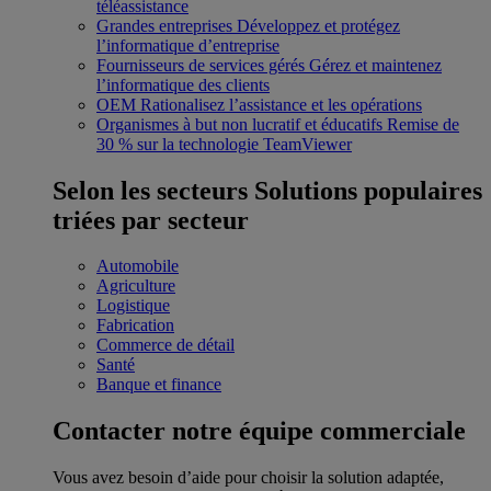
téléassistance
Grandes entreprises
Développez et protégez
l’informatique d’entreprise
Fournisseurs de services gérés
Gérez et maintenez
l’informatique des clients
OEM
Rationalisez l’assistance et les opérations
Organismes à but non lucratif et éducatifs
Remise de
30 % sur la technologie TeamViewer
Selon les secteurs
Solutions populaires
triées par secteur
Automobile
Agriculture
Logistique
Fabrication
Commerce de détail
Santé
Banque et finance
Contacter notre équipe commerciale
Vous avez besoin d’aide pour choisir la solution adaptée,