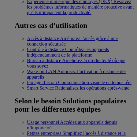
Expérience numérique des employés (DEX)
Résolvez
les problèmes informatiques de manière proactive avant
qu’ils n’impactent la productivité.
Autres cas d’utilisation
Accès à distance
Améliorez l’accès grâce à une
connexion sécurisée
Contrôle à distance
Contrôlez les appareils
indépendamment de la plateforme
Bureau à distance
Améliorez la productivité où que
vous soyez
Wake-on-LAN
Autorisez l’activation à distance des
appareils
Partage d’écran
Communication visuelle en temps réel
Smart Service
Rationalisez les opérations après-vente
Selon le besoin
Solutions populaires
pour les différentes équipes
Usage personnel
Accédez aux appareils depuis
n’importe où
Petites entreprises
Simplifiez l’accès à distance et la