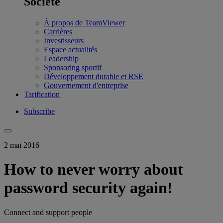
Société
À propos de TeamViewer
Carrières
Investisseurs
Espace actualités
Leadership
Sponsoring sportif
Développement durable et RSE
Gouvernement d'entreprise
Tarification
Subscribe
2 mai 2016
How to never worry about
password security again!
Connect and support people