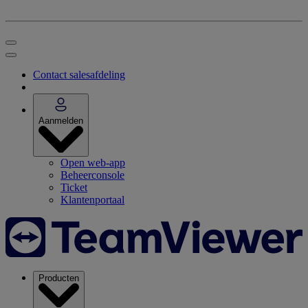
Contact salesafdeling
Aanmelden
Open web-app
Beheerconsole
Ticket
Klantenportaal
Producten