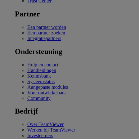
Trust Center
Partner
Een partner worden
Een partner zoeken
Integratiepartners
Ondersteuning
Hulp en contact
Handleidingen
Kennisbank
Systeemstatus
Aangepaste modules
Voor ontwikkelaars
Community
Bedrijf
Over TeamViewer
Werken bij TeamViewer
Investeerders