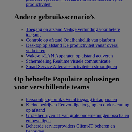
productiviteit.
Andere gebruiksscenario’s
Toegang op afstand
Veilige verbinding voor betere
toegang
Controle op afstand
Onafhankelijk van platform
Desktop op afstand
De productiviteit vanaf overal
verbeteren
Wake-on-LAN
Apparaten op afstand activeren
Schermdeling
Realtime visuele communicatie
Smart Service
Aftersales-activiteiten stroomlijnen
Op behoefte
Populaire oplossingen
voor verschillende teams
Persoonlijk gebruik
Overal toegang tot apparaten
Kleine bedrijven
Eenvoudige toegang en ondersteuning
op afstand
Grote bedrijven
IT van grote ondernemingen opschalen
en beveiligen
Beheerde serviceproviders
Client-IT beheren en
behouden