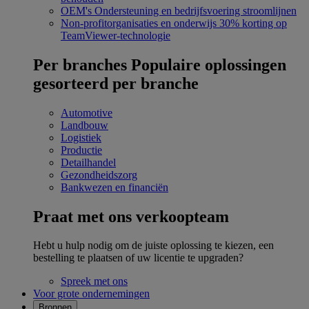
OEM's
Ondersteuning en bedrijfsvoering stroomlijnen
Non-profitorganisaties en onderwijs
30% korting op
TeamViewer-technologie
Per branches
Populaire oplossingen
gesorteerd per branche
Automotive
Landbouw
Logistiek
Productie
Detailhandel
Gezondheidszorg
Bankwezen en financiën
Praat met ons verkoopteam
Hebt u hulp nodig om de juiste oplossing te kiezen, een
bestelling te plaatsen of uw licentie te upgraden?
Spreek met ons
Voor grote ondernemingen
Bronnen