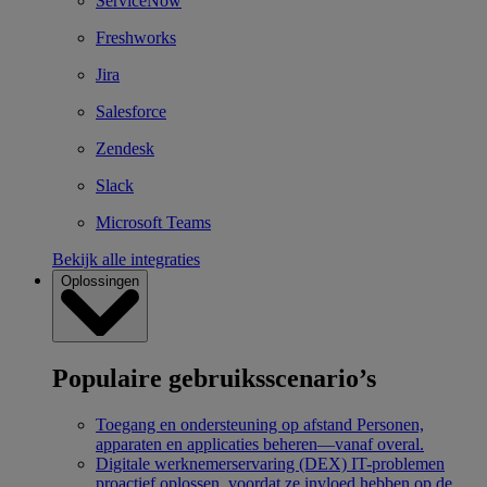
ServiceNow
Freshworks
Jira
Salesforce
Zendesk
Slack
Microsoft Teams
Bekijk alle integraties
Oplossingen
Populaire gebruiksscenario’s
Toegang en ondersteuning op afstand
Personen,
apparaten en applicaties beheren—vanaf overal.
Digitale werknemerservaring (DEX)
IT-problemen
proactief oplossen, voordat ze invloed hebben op de