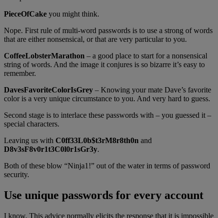
PieceOfCake
you might think.
Nope. First rule of multi-word passwords is to use a strong of words
that are either nonsensical, or that are very particular to you.
CoffeeLobsterMarathon
– a good place to start for a nonsensical
string of words. And the image it conjures is so bizarre it’s easy to
remember.
DavesFavoriteColorIsGrey
– Knowing your mate Dave’s favorite
color is a very unique circumstance to you. And very hard to guess.
Second stage is to interlace these passwords with – you guessed it –
special characters.
Leaving us with
C0ff33L0b$t3rM8r8th0n
and
D8v3sF8v0r1t3C0l0r1sGr3y
.
Both of these blow “Ninja1!” out of the water in terms of password
security.
Use unique passwords for every account
I know. This advice normally elicits the response that it is impossible