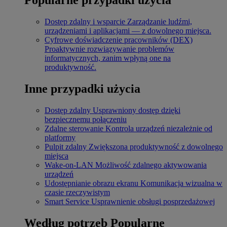
Dostęp zdalny i wsparcie
Zarządzanie ludźmi,
urządzeniami i aplikacjami — z dowolnego miejsca.
Cyfrowe doświadczenie pracowników (DEX)
Proaktywnie rozwiązywanie problemów
informatycznych, zanim wpłyną one na
produktywność.
Inne przypadki użycia
Dostęp zdalny
Usprawniony dostęp dzięki
bezpiecznemu połączeniu
Zdalne sterowanie
Kontrola urządzeń niezależnie od
platformy
Pulpit zdalny
Zwiększona produktywność z dowolnego
miejsca
Wake-on-LAN
Możliwość zdalnego aktywowania
urządzeń
Udostępnianie obrazu ekranu
Komunikacja wizualna w
czasie rzeczywistym
Smart Service
Usprawnienie obsługi posprzedażowej
Według potrzeb
Popularne