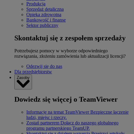
Produkcja
Sprzedaż detaliczna
Opieka zdrowotna
Bankowość i finanse
Sektor publiczny
Skontaktuj się z zespołem sprzedaży
Potrzebujesz pomocy w wyborze odpowiedniego
rozwiązania, złożeniu zamówienia lub aktualizacji licencji?
Odezwij się do nas
Dla przedsiębiorstw
Zasoby
Dowiedz się więcej o TeamViewer
Informacje na temat TeamViewer
Bezpieczne łączenie
ludzi, miejsc i rzeczy.
Zostań partnerem
Dołącz do naszego globalnego
programu partnerskiego TeamUP.
Skontaktuj się z działem wsparcia
Przejrzyj artykuły