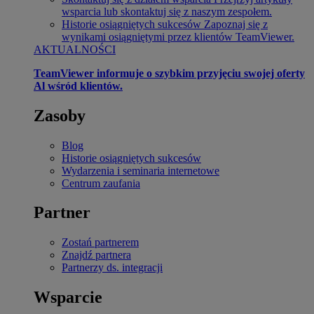
wsparcia lub skontaktuj się z naszym zespołem.
Historie osiągniętych sukcesów
Zapoznaj się z
wynikami osiągniętymi przez klientów TeamViewer.
AKTUALNOŚCI
TeamViewer informuje o szybkim przyjęciu swojej oferty
Al wśród klientów.
Zasoby
Blog
Historie osiągniętych sukcesów
Wydarzenia i seminaria internetowe
Centrum zaufania
Partner
Zostań partnerem
Znajdź partnera
Partnerzy ds. integracji
Wsparcie