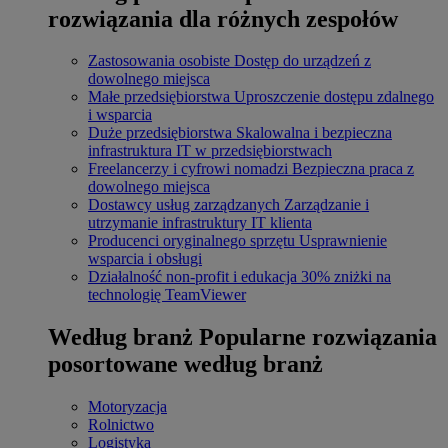
rozwiązania dla różnych zespołów
Zastosowania osobiste
Dostęp do urządzeń z
dowolnego miejsca
Małe przedsiębiorstwa
Uproszczenie dostępu zdalnego
i wsparcia
Duże przedsiębiorstwa
Skalowalna i bezpieczna
infrastruktura IT w przedsiębiorstwach
Freelancerzy i cyfrowi nomadzi
Bezpieczna praca z
dowolnego miejsca
Dostawcy usług zarządzanych
Zarządzanie i
utrzymanie infrastruktury IT klienta
Producenci oryginalnego sprzętu
Usprawnienie
wsparcia i obsługi
Działalność non-profit i edukacja
30% zniżki na
technologię TeamViewer
Według branż
Popularne rozwiązania
posortowane według branż
Motoryzacja
Rolnictwo
Logistyka