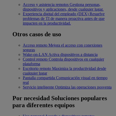
Acceso y asistencia remotos
Gestiona personas,
dispositivos y aplicaciones, desde cualquier lugar.
Experiencia digital del empleado (DEX)
Resuelve
problemas de TI de manera proactiva antes de que
impacten en la productividad.
Otros casos de uso
Acceso remoto
Mejora el acceso con conexiones
seguras
Wake-on-LAN
Activa dispositivos a distancia
Control remoto
Controla dispositivos en cualquier
plataforma
Escritorio remoto
Maximiza la productividad desde
cualquier lugar
Pantalla compartida
Comunicación visual en tiempo
real
Servicio inteligente
Optimiza las operaciones posventa
Por necesidad
Soluciones populares
para diferentes equipos