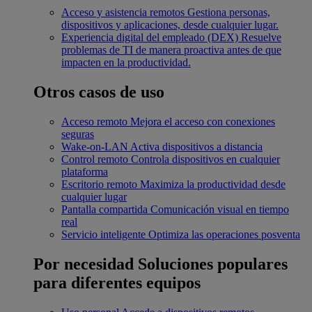
Acceso y asistencia remotos
Gestiona personas,
dispositivos y aplicaciones, desde cualquier lugar.
Experiencia digital del empleado (DEX)
Resuelve
problemas de TI de manera proactiva antes de que
impacten en la productividad.
Otros casos de uso
Acceso remoto
Mejora el acceso con conexiones
seguras
Wake-on-LAN
Activa dispositivos a distancia
Control remoto
Controla dispositivos en cualquier
plataforma
Escritorio remoto
Maximiza la productividad desde
cualquier lugar
Pantalla compartida
Comunicación visual en tiempo
real
Servicio inteligente
Optimiza las operaciones posventa
Por necesidad
Soluciones populares
para diferentes equipos