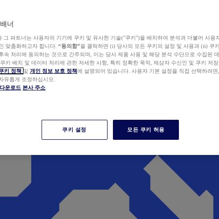
 배너
wer와 그 파트너는 사용자의 기기에 쿠키 및 유사한 기술("쿠키")을 배치하여 분석과 더불어 사용
개인 맞춤화하고자 합니다.
“동의함”
을 클릭하면 (i) 당사의 모든 쿠키의 설정 및 사용과 (ii) 
후속 처리에 동의하는 것으로 간주되며, 이는 당사 제품 사용 및 해당 분석 수단으로 수집된 
 쿠키 배치 및 데이터 처리에 관한 자세한 사항, 특히 정확한 목적, 제삼자 수신인 및 쿠키 저장
쿠키 정책
및
개인 정보 보호 정책
에 설명되어 있습니다. 사용자 기본 설정을 직접 선택하려면
 자유롭게 조정하십시오.
er 다운로드
본사 주소
쿠키 설정
모든 쿠키 허용