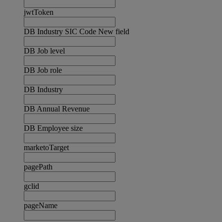
jwtToken
DB Industry SIC Code New field
DB Job level
DB Job role
DB Industry
DB Annual Revenue
DB Employee size
marketoTarget
pagePath
gclid
pageName