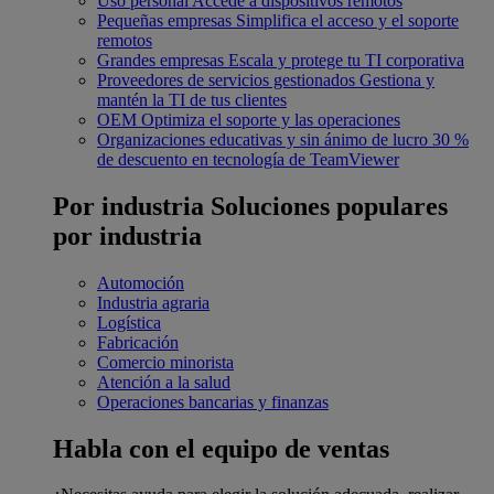
Uso personal
Accede a dispositivos remotos
Pequeñas empresas
Simplifica el acceso y el soporte
remotos
Grandes empresas
Escala y protege tu TI corporativa
Proveedores de servicios gestionados
Gestiona y
mantén la TI de tus clientes
OEM
Optimiza el soporte y las operaciones
Organizaciones educativas y sin ánimo de lucro
30 %
de descuento en tecnología de TeamViewer
Por industria
Soluciones populares
por industria
Automoción
Industria agraria
Logística
Fabricación
Comercio minorista
Atención a la salud
Operaciones bancarias y finanzas
Habla con el equipo de ventas