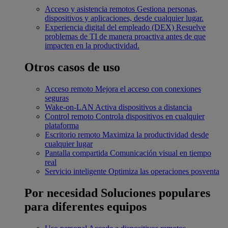
Acceso y asistencia remotos
Gestiona personas,
dispositivos y aplicaciones, desde cualquier lugar.
Experiencia digital del empleado (DEX)
Resuelve
problemas de TI de manera proactiva antes de que
impacten en la productividad.
Otros casos de uso
Acceso remoto
Mejora el acceso con conexiones
seguras
Wake-on-LAN
Activa dispositivos a distancia
Control remoto
Controla dispositivos en cualquier
plataforma
Escritorio remoto
Maximiza la productividad desde
cualquier lugar
Pantalla compartida
Comunicación visual en tiempo
real
Servicio inteligente
Optimiza las operaciones posventa
Por necesidad
Soluciones populares
para diferentes equipos