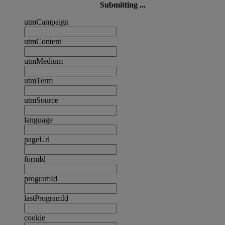
Submitting ...
utmCampaign
utmContent
utmMedium
utmTerm
utmSource
language
pageUrl
formId
programId
lastProgramId
cookie