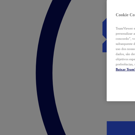
Cookie Co
TeamViewer e 
personalizar 
concordo”, vo
subsequente d
uso dos nosso
dados, são de
objetivos esp
preferências,
Baixar Team