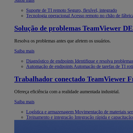
Saiba mais
Suporte de TI remoto
Seguro, flexível, integrado
Tecnologia operacional
Acesso remoto no chão de fábric
Solução de problemas
TeamViewer D
Resolva os problemas antes que afetem os usuários.
Saiba mais
Diagnóstico de endpoints
Identifique e resolva problema
Automação de endpoints
Automação de tarefas de TI roti
Trabalhador conectado
TeamViewer Fr
Ofereça eficiência com a realidade aumentada industrial.
Saiba mais
Logística e armazenagem
Movimentação de materiais se
Treinamento e integração
Integração rápida e capacitação