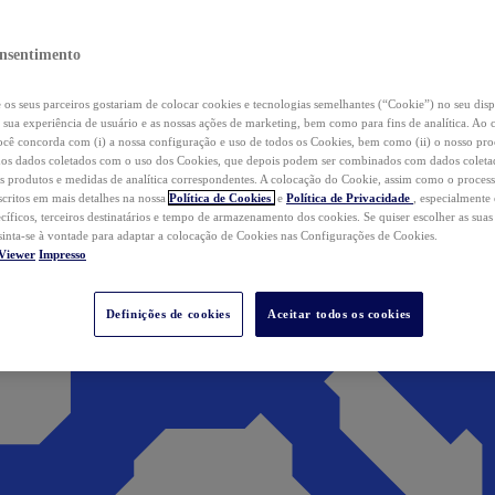
nsentimento
os seus parceiros gostariam de colocar cookies e tecnologias semelhantes (“Cookie”) no seu disp
a sua experiência de usuário e as nossas ações de marketing, bem como para fins de analítica. Ao 
cê concorda com (i) a nossa configuração e uso de todos os Cookies, bem como (ii) o nosso pr
os dados coletados com o uso dos Cookies, que depois podem ser combinados com dados coletad
s produtos e medidas de analítica correspondentes. A colocação do Cookie, assim como o proces
scritos em mais detalhes na nossa
Política de Cookies
e
Política de Privacidade
, especialmente
ecíficos, terceiros destinatários e tempo de armazenamento dos cookies. Se quiser escolher as suas
 sinta-se à vontade para adaptar a colocação de Cookies nas Configurações de Cookies.
Viewer
Impresso
Definições de cookies
Aceitar todos os cookies