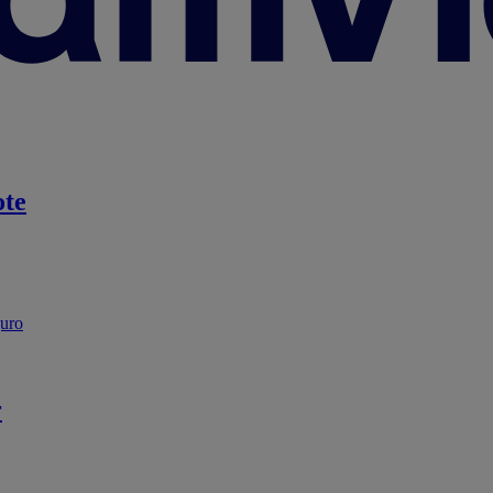
te
guro
r