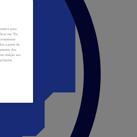
ositivo para
clicar em “Eu
ocessamento
os a partir do
samento dos
 em relação aos
 próprias