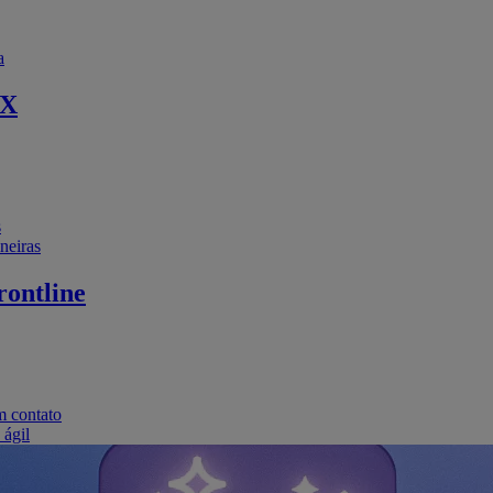
a
EX
s
neiras
ontline
m contato
 ágil