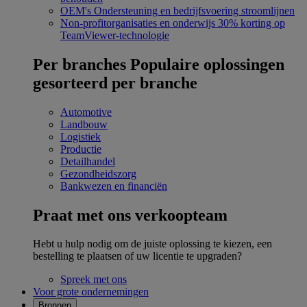
OEM's
Ondersteuning en bedrijfsvoering stroomlijnen
Non-profitorganisaties en onderwijs
30% korting op
TeamViewer-technologie
Per branches
Populaire oplossingen
gesorteerd per branche
Automotive
Landbouw
Logistiek
Productie
Detailhandel
Gezondheidszorg
Bankwezen en financiën
Praat met ons verkoopteam
Hebt u hulp nodig om de juiste oplossing te kiezen, een
bestelling te plaatsen of uw licentie te upgraden?
Spreek met ons
Voor grote ondernemingen
Bronnen