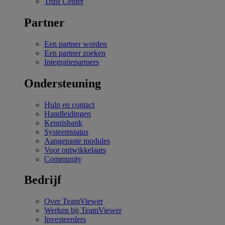
Trust Center
Partner
Een partner worden
Een partner zoeken
Integratiepartners
Ondersteuning
Hulp en contact
Handleidingen
Kennisbank
Systeemstatus
Aangepaste modules
Voor ontwikkelaars
Community
Bedrijf
Over TeamViewer
Werken bij TeamViewer
Investeerders