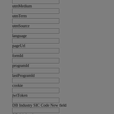
utmMedium
utmTerm
utmSource
language
pageUrl
formId
programId
lastProgramId
cookie
jwtToken
DB Industry SIC Code New field