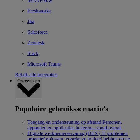
ServiceNow
Freshworks
Jira
Salesforce
Zendesk
Slack
Microsoft Teams
Bekijk alle integraties
Oplossingen
Populaire gebruiksscenario’s
Toegang en ondersteuning op afstand
Personen,
apparaten en applicaties beheren—vanaf overal.
Digitale werknemerservaring (DEX)
IT-problemen
proactief oplossen, voordat ze invloed hebben op de