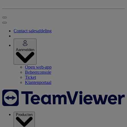
Contact salesafdeling
Aanmelden
Open web-app
Beheerconsole
Ticket
Klantenportaal
Producten