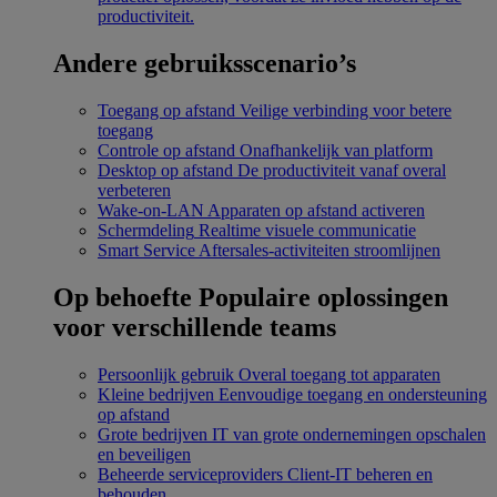
productiviteit.
Andere gebruiksscenario’s
Toegang op afstand
Veilige verbinding voor betere
toegang
Controle op afstand
Onafhankelijk van platform
Desktop op afstand
De productiviteit vanaf overal
verbeteren
Wake-on-LAN
Apparaten op afstand activeren
Schermdeling
Realtime visuele communicatie
Smart Service
Aftersales-activiteiten stroomlijnen
Op behoefte
Populaire oplossingen
voor verschillende teams
Persoonlijk gebruik
Overal toegang tot apparaten
Kleine bedrijven
Eenvoudige toegang en ondersteuning
op afstand
Grote bedrijven
IT van grote ondernemingen opschalen
en beveiligen
Beheerde serviceproviders
Client-IT beheren en
behouden