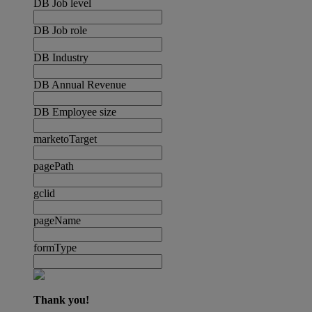
DB Job level
DB Job role
DB Industry
DB Annual Revenue
DB Employee size
marketoTarget
pagePath
gclid
pageName
formType
Thank you!