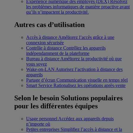
Expérience numérique des employés (DEX)
Résolvez
les problèmes informatiques de manière proactive avant
qu’ils n’impactent la productivité.
Autres cas d’utilisation
Accès à distance
Améliorez l’accès grâce à une
connexion sécurisée
Contrôle à distance
Contrôlez les appareils
indépendamment de la plateforme
Bureau à distance
Améliorez la productivité où que
vous soyez
Wake-on-LAN
Autorisez l’activation à distance des
appareils
Partage d’écran
Communication visuelle en temps réel
Smart Service
Rationalisez les opérations après-vente
Selon le besoin
Solutions populaires
pour les différentes équipes
Usage personnel
Accédez aux appareils depuis
n’importe où
Petites entreprises
Simplifiez l’accès à distance et la