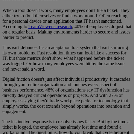
When a tool doesn't work, many employees don't file a ticket. They
either try to fix it themselves or find a workaround. Often reaching
for a personal device or an application that IT hasn't sanctioned.
According to
TeamViewer's research
, 40% of employees do just that
on a regular basis. Making environments harder to secure and issues
harder to predict.
This isn't defiance. It's an adaptation to a system that isn't surfacing
its own problems. Fast resolution times can look like a success for
IT, but those metrics don't show what happened before the ticket
was logged. Or how many employees were hit by the same issue
and never said a word.
Digital friction doesn't just affect individual productivity. It cascades
through your entire organization and touches every aspect of
business performance. 48% of organizations say IT dysfunction has
directly delayed critical operations or projects. And with 27% of
employees saying they'd trade workplace perks for technology that
simply works, the cost extends beyond operations into retention and
engagement.
The instinctive response is to resolve issues faster. But by the time a
ticket is logged, the employee has already lost time and found a
workaround. The question is: how do you break that cycle before it