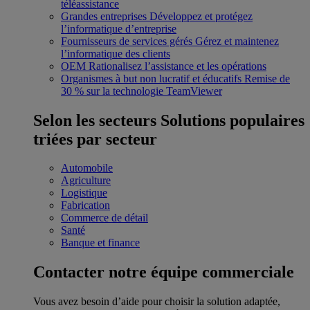
téléassistance
Grandes entreprises
Développez et protégez
l’informatique d’entreprise
Fournisseurs de services gérés
Gérez et maintenez
l’informatique des clients
OEM
Rationalisez l’assistance et les opérations
Organismes à but non lucratif et éducatifs
Remise de
30 % sur la technologie TeamViewer
Selon les secteurs
Solutions populaires
triées par secteur
Automobile
Agriculture
Logistique
Fabrication
Commerce de détail
Santé
Banque et finance
Contacter notre équipe commerciale
Vous avez besoin d’aide pour choisir la solution adaptée,