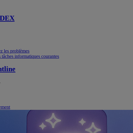
 DEX
vez les problèmes
 tâches informatiques courantes
tline
.
nement