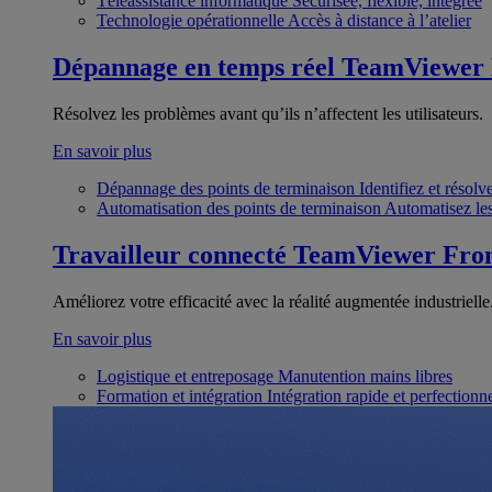
Téléassistance informatique
Sécurisée, flexible, intégrée
Technologie opérationnelle
Accès à distance à l’atelier
Dépannage en temps réel
TeamViewer
Résolvez les problèmes avant qu’ils n’affectent les utilisateurs.
En savoir plus
Dépannage des points de terminaison
Identifiez et résol
Automatisation des points de terminaison
Automatisez les
Travailleur connecté
TeamViewer Fron
Améliorez votre efficacité avec la réalité augmentée industrielle
En savoir plus
Logistique et entreposage
Manutention mains libres
Formation et intégration
Intégration rapide et perfection