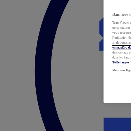
Bannière 
TeamViewer et 
personnaliser 
vous acceptez 
l’utilisation 
analytiques as
en matière de
de stockage d
dans les Para
Téléchargez
Mentions lég