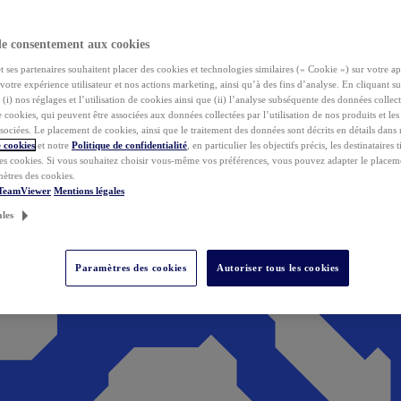
de consentement aux cookies
ses partenaires souhaitent placer des cookies et technologies similaires (« Cookie ») sur votre ap
votre expérience utilisateur et nos actions marketing, ainsi qu’à des fins d’analyse. En cliquant s
(i) nos réglages et l’utilisation de cookies ainsi que (ii) l’analyse subséquente des données collect
de cookies, qui peuvent être associées aux données collectées par l’utilisation de nos produits et le
sociées. Le placement de cookies, ainsi que le traitement des données sont décrits en détails dans
 cookies
et notre
Politique de confidentialité
, en particulier les objectifs précis, les destinataires t
es cookies. Si vous souhaitez choisir vous-même vos préférences, vous pouvez adapter le placem
mètres des cookies.
 TeamViewer
Mentions légales
ales
Paramètres des cookies
Autoriser tous les cookies