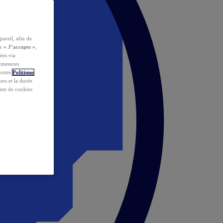
pareil, afin de
ur
« J’accepte »
,
ées via
s mesures
 notre
Politique
iers et la durée
ent de cookies