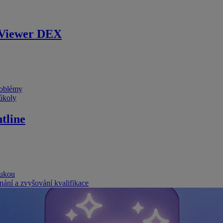
Viewer DEX
problémy
 úkoly
tline
rukou
nání a zvyšování kvalifikace