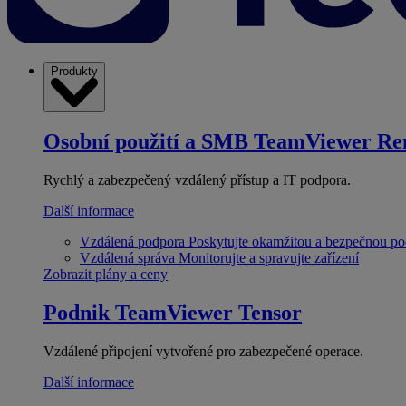
Produkty
Osobní použití a SMB
TeamViewer Re
Rychlý a zabezpečený vzdálený přístup a IT podpora.
Další informace
Vzdálená podpora
Poskytujte okamžitou a bezpečnou p
Vzdálená správa
Monitorujte a spravujte zařízení
Zobrazit plány a ceny
Podnik
TeamViewer Tensor
Vzdálené připojení vytvořené pro zabezpečené operace.
Další informace