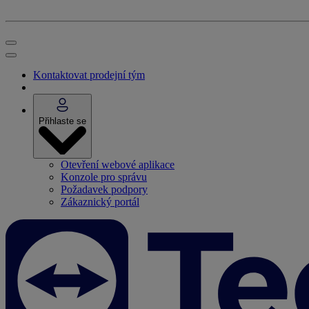
Kontaktovat prodejní tým
Přihlaste se
Otevření webové aplikace
Konzole pro správu
Požadavek podpory
Zákaznický portál