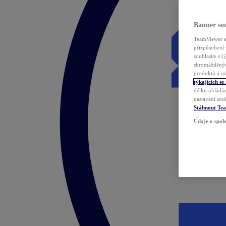
Banner sou
TeamViewer a 
přizpůsobení 
souhlasíte s 
shromážděnýc
produktů a od
týkajících se
délku ukládán
nastavení sou
Stáhnout Te
Údaje o spole