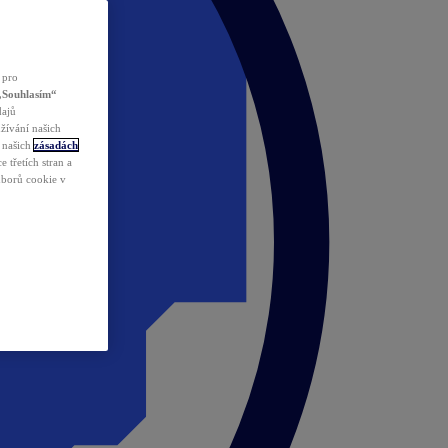
 pro
„Souhlasím“
dajů
žívání našich
v našich
zásadách
 třetích stran a
ouborů cookie v