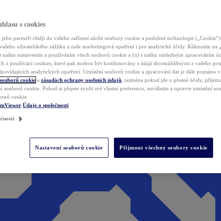
hlasu s cookies
jeho partneři chtějí do vašeho zařízení uložit soubory cookie a podobné technologie („Cookie“)
vašeho uživatelského zážitku a naše marketingová opatření i pro analytické účely. Kliknutím na
(i) naším nastavením a používáním všech souborů cookie a (ii) s naším následným zpracováním ú
h z používání cookies, které pak mohou být kombinovány s údaji shromážděnými z vašeho pou
povídajících analytických opatření. Umístění souborů cookie a zpracování dat je dále popsáno 
 souborů cookie
a
zásadách ochrany osobních údajů
, zejména pokud jde o přesné účely, příjemce
í souborů cookie. Pokud si přejete zvolit své vlastní preference, neváhejte a upravte umístění s
borů cookie.
amViewer
Údaje o společnosti
čnosti
Nastavení souborů cookie
Přijmout všechny soubory cookie