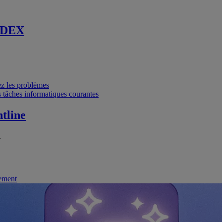
 DEX
vez les problèmes
 tâches informatiques courantes
tline
.
nement