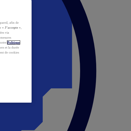
pareil, afin de
ur
« J’accepte »
,
ées via
s mesures
 notre
Politique
iers et la durée
ent de cookies