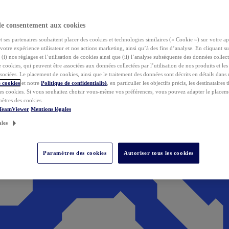
de consentement aux cookies
ses partenaires souhaitent placer des cookies et technologies similaires (« Cookie ») sur votre ap
votre expérience utilisateur et nos actions marketing, ainsi qu’à des fins d’analyse. En cliquant s
(i) nos réglages et l’utilisation de cookies ainsi que (ii) l’analyse subséquente des données collect
de cookies, qui peuvent être associées aux données collectées par l’utilisation de nos produits et le
sociées. Le placement de cookies, ainsi que le traitement des données sont décrits en détails dans
 cookies
et notre
Politique de confidentialité
, en particulier les objectifs précis, les destinataires t
es cookies. Si vous souhaitez choisir vous-même vos préférences, vous pouvez adapter le placem
mètres des cookies.
 TeamViewer
Mentions légales
ales
Paramètres des cookies
Autoriser tous les cookies