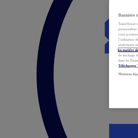
Bannière 
TeamViewer et 
personnaliser 
vous acceptez 
l’utilisation 
analytiques as
en matière de
de stockage d
dans les Para
Téléchargez
Mentions lég