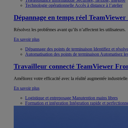
Téléassistance informatique
Sécurisée, flexible, intégrée
Technologie opérationnelle
Accès à distance à l’atelier
Dépannage en temps réel
TeamViewer
Résolvez les problèmes avant qu’ils n’affectent les utilisateurs.
En savoir plus
Dépannage des points de terminaison
Identifiez et résol
Automatisation des points de terminaison
Automatisez les
Travailleur connecté
TeamViewer Fron
Améliorez votre efficacité avec la réalité augmentée industrielle
En savoir plus
Logistique et entreposage
Manutention mains libres
Formation et intégration
Intégration rapide et perfection