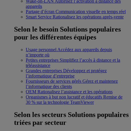
Wake-on-LAN
Autorisez l’activation à distance des
appareils
Partage d’écran
Communication visuelle en temps réel
Smart Service
Rationalisez les opérations après-vente
Selon le besoin
Solutions populaires
pour les différentes équipes
Usage personnel
Accédez aux appareils depuis
n’importe où
Petites entreprises
Simplifiez l’accès à distance et la
téléassistance
Grandes entreprises
Développez et protégez
l’informatique d’entreprise
Fournisseurs de services gérés
Gérez et maintenez
l’informatique des clients
OEM
Rationalisez l’assistance et les opérations
Organismes à but non lucratif et éducatifs
Remise de
30 % sur la technologie TeamViewer
Selon les secteurs
Solutions populaires
triées par secteur