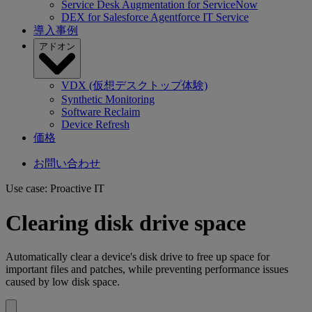
Service Desk Augmentation for ServiceNow
DEX for Salesforce Agentforce IT Service
導入事例
アドオン
VDX (仮想デスクトップ体験)
Synthetic Monitoring
Software Reclaim
Device Refresh
価格
お問い合わせ
Use case: Proactive IT
Clearing disk drive space
Automatically clear a device's disk drive to free up space for
important files and patches, while preventing performance issues
caused by low disk space.