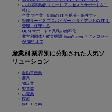
小規模事業者
リモート アクセスとサポートを手
軽に
企業
大企業・組織の IT を拡張・保護する
管理サービス プロバイダー
クライアントの IT を
管理・保守する
OEM
サポートと業務の効率化
非営利団体と教育機関
TeamViewer テクノロジー
が 30% オフ
産業別
業界別に分類された人気ソ
リューション
自動車産業
農業
物流業
製造業
小売業
医療
銀行と金融