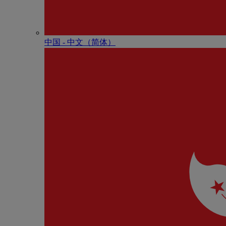
中国 - 中⽂（简体）