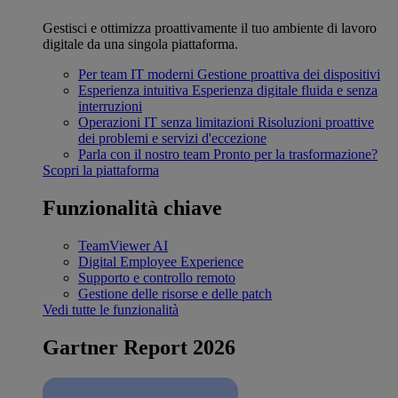
Gestisci e ottimizza proattivamente il tuo ambiente di lavoro
digitale da una singola piattaforma.
Per team IT moderni
Gestione proattiva dei dispositivi
Esperienza intuitiva
Esperienza digitale fluida e senza
interruzioni
Operazioni IT senza limitazioni
Risoluzioni proattive
dei problemi e servizi d'eccezione
Parla con il nostro team
Pronto per la trasformazione?
Scopri la piattaforma
Funzionalità chiave
TeamViewer AI
Digital Employee Experience
Supporto e controllo remoto
Gestione delle risorse e delle patch
Vedi tutte le funzionalità
Gartner Report 2026