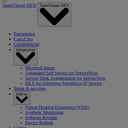
TeamViewer DEX
TeamViewer DEX
Panoramica
Casi d’uso
Caratteristiche
Integrazioni
Microsoft Intune
Automated Self Service for ServiceNow
Service Desk Augmentation for ServiceNow
DEX for Salesforce Agentforce IT Service
Storie di successo
Add-on
Virtual Desktop Experience (VDX)
Synthetic Monitoring
Software Reclaim
Device Refresh
Listino