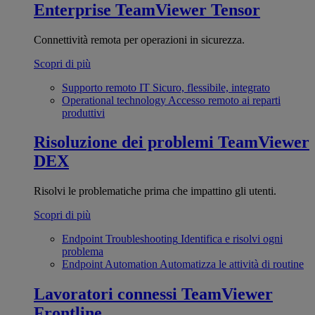
Enterprise
TeamViewer Tensor
Connettività remota per operazioni in sicurezza.
Scopri di più
Supporto remoto IT
Sicuro, flessibile, integrato
Operational technology
Accesso remoto ai reparti
produttivi
Risoluzione dei problemi
TeamViewer
DEX
Risolvi le problematiche prima che impattino gli utenti.
Scopri di più
Endpoint Troubleshooting
Identifica e risolvi ogni
problema
Endpoint Automation
Automatizza le attività di routine
Lavoratori connessi
TeamViewer
Frontline