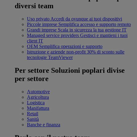
diversi team
Uso privato
Accedi da ovunque ai tuoi dispositivi
Piccole imprese
Semplifica accesso e supporto remoto
Grandi imprese
Scala in sicurezza la tua gestione IT
Managed service providers
Gestisci e mantieni i tuoi
client IT
OEM
Semplifica operazioni e supporto
Istruzione e aziende non-profit
30% di sconto sulle
tecnologie TeamViewer
Per settore
Soluzioni poplari divise
per settore
Automotive
Agricoltura
Logistica
Manifattura
Retail
Sanità
Banche e finanza