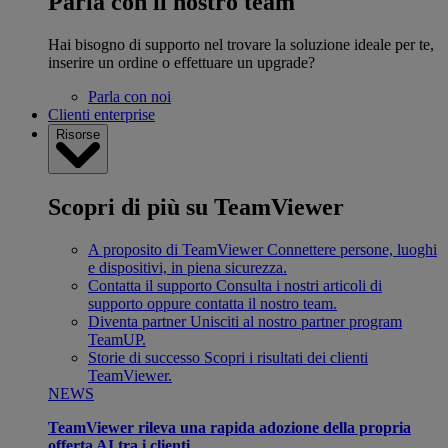
Parla con il nostro team
Hai bisogno di supporto nel trovare la soluzione ideale per te,
inserire un ordine o effettuare un upgrade?
Parla con noi
Clienti enterprise
Risorse
Scopri di più su TeamViewer
A proposito di TeamViewer
Connettere persone, luoghi
e dispositivi, in piena sicurezza.
Contatta il supporto
Consulta i nostri articoli di
supporto oppure contatta il nostro team.
Diventa partner
Unisciti al nostro partner program
TeamUP.
Storie di successo
Scopri i risultati dei clienti
TeamViewer.
NEWS
TeamViewer rileva una rapida adozione della propria
offerta AI tra i clienti.