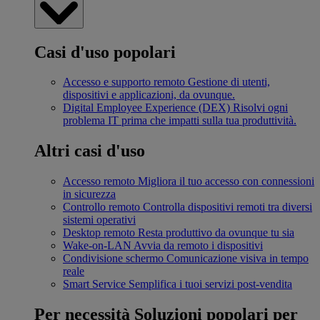
Casi d'uso popolari
Accesso e supporto remoto
Gestione di utenti,
dispositivi e applicazioni, da ovunque.
Digital Employee Experience (DEX)
Risolvi ogni
problema IT prima che impatti sulla tua produttività.
Altri casi d'uso
Accesso remoto
Migliora il tuo accesso con connessioni
in sicurezza
Controllo remoto
Controlla dispositivi remoti tra diversi
sistemi operativi
Desktop remoto
Resta produttivo da ovunque tu sia
Wake-on-LAN
Avvia da remoto i dispositivi
Condivisione schermo
Comunicazione visiva in tempo
reale
Smart Service
Semplifica i tuoi servizi post-vendita
Per necessità
Soluzioni popolari per