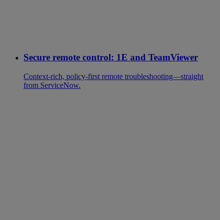
Secure remote control: 1E and TeamViewer
Context-rich, policy-first remote troubleshooting—straight
from ServiceNow.