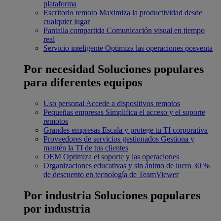
plataforma
Escritorio remoto
Maximiza la productividad desde
cualquier lugar
Pantalla compartida
Comunicación visual en tiempo
real
Servicio inteligente
Optimiza las operaciones posventa
Por necesidad
Soluciones populares
para diferentes equipos
Uso personal
Accede a dispositivos remotos
Pequeñas empresas
Simplifica el acceso y el soporte
remotos
Grandes empresas
Escala y protege tu TI corporativa
Proveedores de servicios gestionados
Gestiona y
mantén la TI de tus clientes
OEM
Optimiza el soporte y las operaciones
Organizaciones educativas y sin ánimo de lucro
30 %
de descuento en tecnología de TeamViewer
Por industria
Soluciones populares
por industria