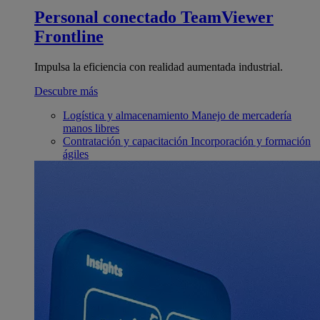
Personal conectado
TeamViewer
Frontline
Impulsa la eficiencia con realidad aumentada industrial.
Descubre más
Logística y almacenamiento
Manejo de mercadería
manos libres
Contratación y capacitación
Incorporación y formación
ágiles