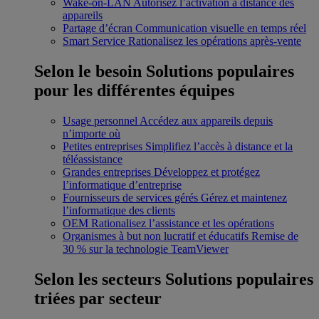
Wake-on-LAN
Autorisez l’activation à distance des
appareils
Partage d’écran
Communication visuelle en temps réel
Smart Service
Rationalisez les opérations après-vente
Selon le besoin
Solutions populaires
pour les différentes équipes
Usage personnel
Accédez aux appareils depuis
n’importe où
Petites entreprises
Simplifiez l’accès à distance et la
téléassistance
Grandes entreprises
Développez et protégez
l’informatique d’entreprise
Fournisseurs de services gérés
Gérez et maintenez
l’informatique des clients
OEM
Rationalisez l’assistance et les opérations
Organismes à but non lucratif et éducatifs
Remise de
30 % sur la technologie TeamViewer
Selon les secteurs
Solutions populaires
triées par secteur