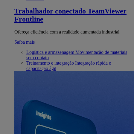
Trabalhador conectado
TeamViewer
Frontline
Ofereça eficiência com a realidade aumentada industrial.
Saiba mais
Logística e armazenagem
Movimentação de materiais
sem contato
Treinamento e integração
Integração rápida e
capacitação ágil