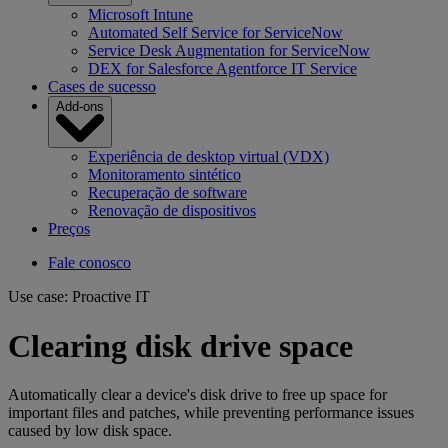
Microsoft Intune
Automated Self Service for ServiceNow
Service Desk Augmentation for ServiceNow
DEX for Salesforce Agentforce IT Service
Cases de sucesso
Add-ons
Experiência de desktop virtual (VDX)
Monitoramento sintético
Recuperação de software
Renovação de dispositivos
Preços
Fale conosco
Use case: Proactive IT
Clearing disk drive space
Automatically clear a device's disk drive to free up space for
important files and patches, while preventing performance issues
caused by low disk space.