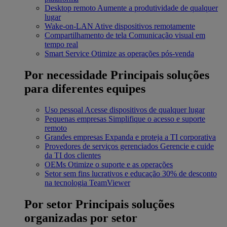
Desktop remoto
Aumente a produtividade de qualquer
lugar
Wake-on-LAN
Ative dispositivos remotamente
Compartilhamento de tela
Comunicação visual em
tempo real
Smart Service
Otimize as operações pós-venda
Por necessidade
Principais soluções
para diferentes equipes
Uso pessoal
Acesse dispositivos de qualquer lugar
Pequenas empresas
Simplifique o acesso e suporte
remoto
Grandes empresas
Expanda e proteja a TI corporativa
Provedores de serviços gerenciados
Gerencie e cuide
da TI dos clientes
OEMs
Otimize o suporte e as operações
Setor sem fins lucrativos e educação
30% de desconto
na tecnologia TeamViewer
Por setor
Principais soluções
organizadas por setor