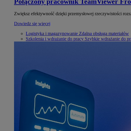
Połączony pracownik
TeamViewer Fro
Zwiększ efektywność dzięki przemysłowej rzeczywistości rozs
Dowiedz się więcej
Logistyka i magazynowanie
Zdalna obsługa materiałów
Szkolenia i wdrażanie do pracy
Szybkie wdrażanie do pra