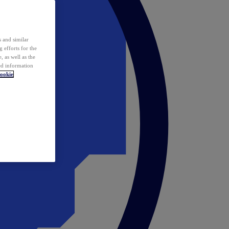
 and similar
 efforts for the
 as well as the
ed information
ookie