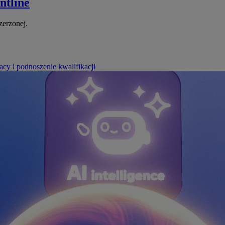
ntline
zerzonej.
cy i podnoszenie kwalifikacji