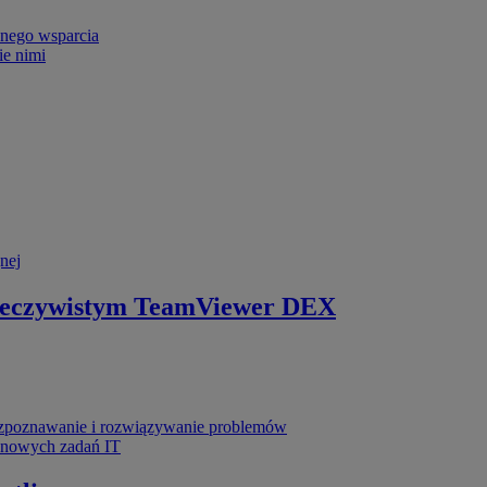
nego wsparcia
ie nimi
nej
zeczywistym
TeamViewer DEX
poznawanie i rozwiązywanie problemów
ynowych zadań IT