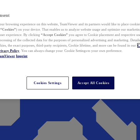
nsent
ur browsing experience on this website, TeamViewer and its partners would like to place cookies
(
“Cookies”
) on your device. That enables us to analyze website usage and optimize our marketing
 user experience. By clicking
“Accept Cookies”
you agree to Cookie placement and respective use,
ocessing of the collected data for the purposes of personalized advertising and marketing. Detail
kies, the exact purposes, third-party recipients, Cookie lifetime, and more can be found in our
C
rivacy Policy
. You can always change your Cookie Settings to your own preference.
eamViewer
Imprint
Cookies Settings
Accept All Cookies