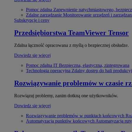
Pomoc zdalna
Zapewnienie natychmiastowego, bezpiecz
Zdalne zarządzanie
Monitorowanie urządzeń i zarządzan
Subskrypcje i ceny
Przedsiębiorstwa
TeamViewer Tensor
Zdalna łączność opracowana z myślą o bezpiecznej obsłudze.
Dowiedz się więcej
Pomoc zdalna IT
Bezpieczna, elastyczna, zintegrowana
Technologia operacyjna
Zdalny dostęp do hali produkcyj
Rozwiązywanie problemów w czasie r
Rozwiązuj problemy, zanim dotkną one użytkowników.
Dowiedz się więcej
Rozwiązywanie problemów w punktach końcowych
Roz
Automatyzacja punktów końcowych
Automatyzacja rut